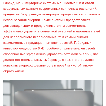
Гибридные инверторные системы мощностью 6 кВт стали
краеугольным камнем современных солнечных технологий,
предлагая безупречную интеграцию процессов накопления и
использования энергии. Такие системы предоставляют
домовладельцам и предпринимателям возможность
эффективно управлять солнечной энергией и накапливать её
для непрерывного использования, тем самым снижая
зависимость от традиционных электросетей. Гибридный
инвертор мощностью 6 кВт особенно примечателен своей
способностью эффективно управлять потоками энергии, что
делает его оптимальным выбором для тех, кто стремится
повысить энергоэффективность и перейти к устойчивому
образу жизни.