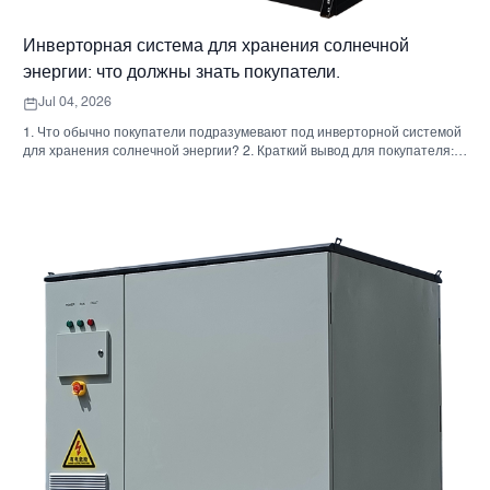
Инверторная система для хранения солнечной
энергии: что должны знать покупатели.
Jul 04, 2026
1. Что обычно покупатели подразумевают под инверторной системой
для хранения солнечной энергии? 2. Краткий вывод для покупателя:
инвертор, аккумулятор и шкаф — это не одно и то же решение. 3. Где
используются эти системы 4. Что говорит вам формат шкафа? 5.
Критерии отбора, которые действительно имеют значение. 6.
Распространенные ошибки, которые допускают покупатели. 7. Что
следует спросить перед запросом ценового предложения 8. Какова
роль Санниски в этой картине? 9. Часто задаваемые вопросы:
инверторные системы для хранения солнечной энергии 10.
Следующий шаг для покупателей