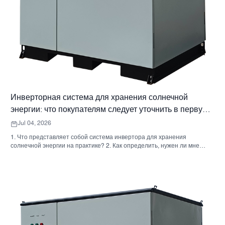
Инверторная система для хранения солнечной
энергии: что покупателям следует уточнить в первую
очередь
Jul 04, 2026
1. Что представляет собой система инвертора для хранения
солнечной энергии на практике? 2. Как определить, нужен ли мне
гибридный солнечный инвертор или отдельный накопительный
шкаф? 3. Что покупателям следует проверить в первую очередь при
выборе промышленного шкафа для хранения энергии? 4. Каковы
основные сценарии применения? 5. Часто задаваемые вопросы:
вопросы, которые должны задавать команды по закупкам на ранних
этапах. 6. Почему возможности производителя по-прежнему имеют
значение 7. Какой следующий шаг предпримет покупатель?