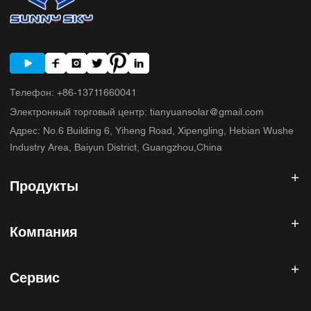
Телефон
:
+86-13711660041
Электронный торговый центр
:
tianyuansolar@gmail.com
Адрес
:
No.6 Building 6, Yiheng Road, Xipengling, Hebian Wushe
Industry Area, Baiyun District, Guangzhou,China
Продукты
Солнечный инвертор
Компания
Солнечная панель
Солнечная батарея
Главная
Солнечная энергетическая система
Сервис
Продукты
Все в одном ESS
блог
Часто задаваемые вопросы