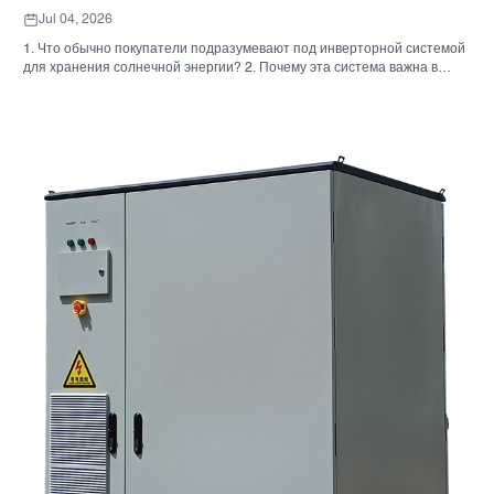
Jul 04, 2026
1. Что обычно покупатели подразумевают под инверторной системой
для хранения солнечной энергии? 2. Почему эта система важна в
реальных проектах 3. Краткий справочник: распространенные типы
систем 4. На что обратить внимание при сборке корпуса и монтаже. 5.
Критерии отбора, которые действительно влияют на результаты
работы. 6. Распространенные ошибки покупателей 7. Часто
задаваемые вопросы 8. Какое место занимает Санниски в этом
обсуждении?