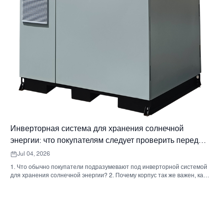
Инверторная система для хранения солнечной
энергии: что покупателям следует проверить перед
заказом.
Jul 04, 2026
1. Что обычно покупатели подразумевают под инверторной системой
для хранения солнечной энергии? 2. Почему корпус так же важен, как
и инвертор. 3. Типичные типы систем и их применение. 3.1 Бытовой
инвертор для системы хранения энергии 3.2 Коммерческий
солнечный инвертор 3.3 Автономный солнечный инвертор 4. Краткий
контрольный список для покупателя перед сравнением предложений.
5. Типичные ошибки, которые допускают покупатели. 6. Что