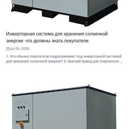
Инверторная система для хранения солнечной
энергии: что должны знать покупатели.
Jul 04, 2026
1. Что обычно покупатели подразумевают под инверторной системой
для хранения солнечной энергии? 2. Краткий вывод для покупателя:
инвертор, аккумулятор и шкаф — это не одно и то же решение. 3. Где
используются эти системы 4. Что говорит вам формат шкафа? 5.
Критерии отбора, которые действительно имеют значение. 6.
Распространенные ошибки, которые допускают покупатели. 7. Что
следует спросить перед запросом ценового предложения 8. Какова
роль Санниски в этой картине? 9. Часто задаваемые вопросы:
инверторные системы для хранения солнечной энергии 10.
Следующий шаг для покупателей