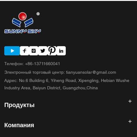
SUNNYSKY добавляет к обсуждению? 7. Часто задаваемые вопросы
8. Следующий шаг
Телефон
:
+86-13711660041
Электронный торговый центр
:
tianyuansolar@gmail.com
Адрес
:
No.6 Building 6, Yiheng Road, Xipengling, Hebian Wushe
Industry Area, Baiyun District, Guangzhou,China
Продукты
Солнечный инвертор
Компания
Солнечная панель
Солнечная батарея
Главная