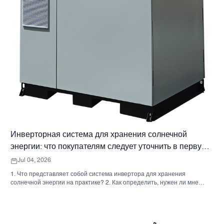
Инверторная система для хранения солнечной
энергии: что покупателям следует уточнить в первую
очередь
Jul 04, 2026
1. Что представляет собой система инвертора для хранения
солнечной энергии на практике? 2. Как определить, нужен ли мне
гибридный солнечный инвертор или отдельный накопительный
шкаф? 3. Что покупателям следует проверить в первую очередь при
выборе промышленного шкафа для хранения энергии? 4. Каковы
основные сценарии применения? 5. Часто задаваемые вопросы: