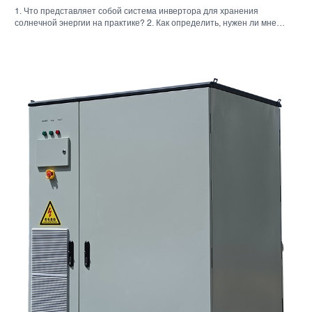
1. Что представляет собой система инвертора для хранения
солнечной энергии на практике? 2. Как определить, нужен ли мне
гибридный солнечный инвертор или отдельный накопительный
шкаф? 3. Что покупателям следует проверить в первую очередь при
выборе промышленного шкафа для хранения энергии? 4. Каковы
основные сценарии применения? 5. Часто задаваемые вопросы:
вопросы, которые должны задавать команды по закупкам на ранних
этапах. 6. Почему возможности производителя по-прежнему имеют
значение 7. Какой следующий шаг предпримет покупатель?