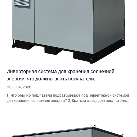
Инверторная система для хранения солнечной
энергии: что должны знать покупатели.
Jul 04, 2026
1. Что обычно покупатели подразумевают под инверторной системой
для хранения солнечной энергии? 2. Краткий вывод для покупателя:
инвертор, аккумулятор и шкаф — это не одно и то же решение. 3. Где
используются эти системы 4. Что говорит вам формат шкафа? 5.
Критерии отбора, которые действительно имеют значение. 6.
Распространенные ошибки, которые допускают покупатели. 7. Что
следует спросить перед запросом ценового предложения 8. Какова
роль Санниски в этой картине? 9. Часто задаваемые вопросы: