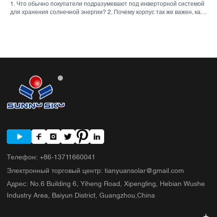
1. Что обычно покупатели подразумевают под инверторной системой
для хранения солнечной энергии? 2. Почему корпус так же важен, как
и инвертор. 3. Типичные типы систем и их применение. 3.1 Бытовой
инвертор для системы хранения энергии 3.2 Коммерческий
солнечный инвертор 3.3 Автономный солнечный инвертор 4. Краткий
контрольный список для покупателя перед сравнением предложений.
5. Типичные ошибки, которые допускают покупатели. 6. Что
SUNNYSKY добавляет к обсуждению? 7. Часто задаваемые вопросы
8. Следующий шаг
Телефон
:
+86-13711660041
Электронный торговый центр
:
tianyuansolar@gmail.com
Адрес
:
No.6 Building 6, Yiheng Road, Xipengling, Hebian Wushe
Industry Area, Baiyun District, Guangzhou,China