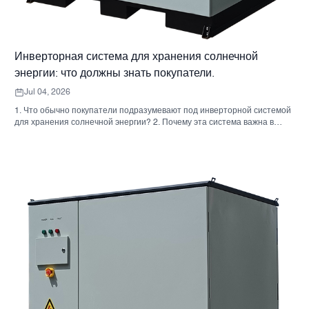
Инверторная система для хранения солнечной
энергии: что должны знать покупатели.
Jul 04, 2026
1. Что обычно покупатели подразумевают под инверторной системой
для хранения солнечной энергии? 2. Почему эта система важна в
реальных проектах 3. Краткий справочник: распространенные типы
систем 4. На что обратить внимание при сборке корпуса и монтаже. 5.
Критерии отбора, которые действительно влияют на результаты
работы. 6. Распространенные ошибки покупателей 7. Часто
задаваемые вопросы 8. Какое место занимает Санниски в этом
обсуждении?