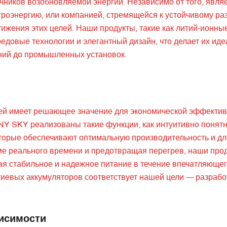
ников возобновляемой энергии. Независимо от того, являе
роэнергию, или компанией, стремящейся к устойчивому ра
ижения этих целей. Наши продукты, такие как литий-ионны
довые технологии и элегантный дизайн, что делает их ид
ний до промышленных установок.
ей имеет решающее значение для экономической эффектив
NY SKY реализованы такие функции, как интуитивно понят
торые обеспечивают оптимальную производительность и д
ме реального времени и предотвращая перегрев, наши про
ая стабильное и надежное питание в течение впечатляющег
тиевых аккумуляторов соответствует нашей цели — разраб
висимости