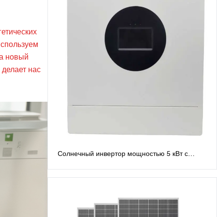
етических
используем
на новый
 делает нас
Солнечный инвертор мощностью 5 кВт с
расщепленной фазой, 48 В. Инверторы с
расщепленной фазой: выход переменного
тока 120 В/240 В.