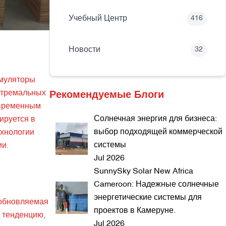
Учебный Центр
416
Новости
32
умуляторы
стремальных
Рекомендуемые Блоги
овременным
Солнечная энергия для бизнеса:
ируется в
выбор подходящей коммерческой
ехнологии
системы
ии.
Jul 2026
SunnySky Solar New Africa
Cameroon: Надежные солнечные
энергетические системы для
зобновляемая
проектов в Камеруне.
у тенденцию,
Jul 2026