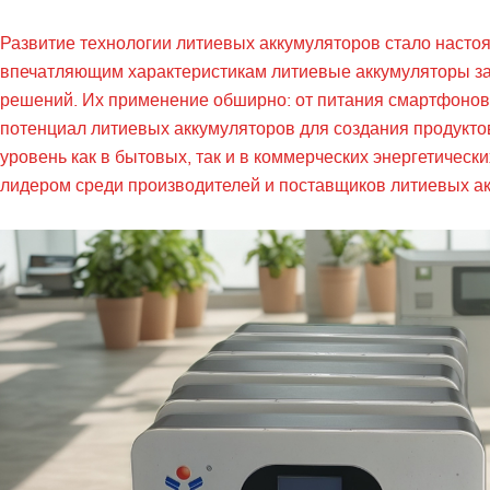
Развитие технологии литиевых аккумуляторов стало насто
впечатляющим характеристикам литиевые аккумуляторы за
решений. Их применение обширно: от питания смартфонов 
потенциал литиевых аккумуляторов для создания продукт
уровень как в бытовых, так и в коммерческих энергетичес
лидером среди производителей и поставщиков литиевых а