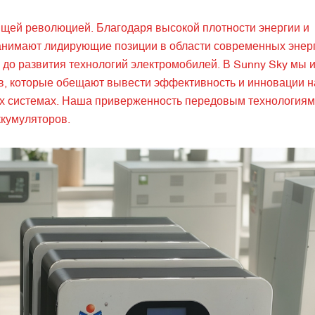
ящей революцией. Благодаря высокой плотности энергии и
нимают лидирующие позиции в области современных энерг
до развития технологий электромобилей. В Sunny Sky мы 
ов, которые обещают вывести эффективность и инновации 
ких системах. Наша приверженность передовым технологиям
ккумуляторов.