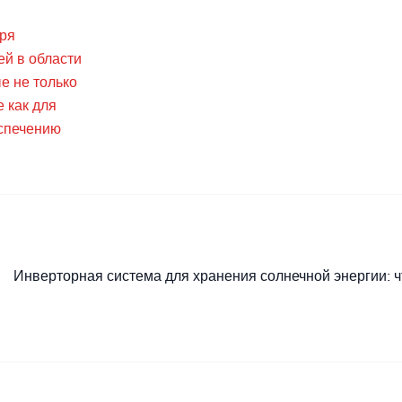
аря
й в области
е не только
 как для
еспечению
Инверторная система для хранения солнечной энергии: ч