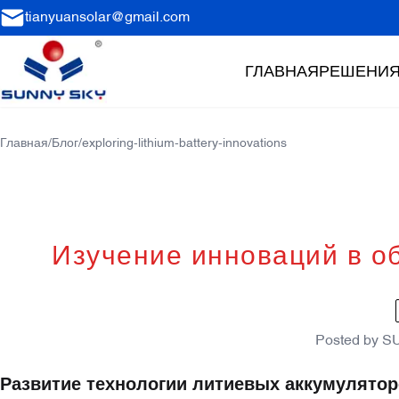
tianyuansolar@gmail.com
ГЛАВНАЯ
РЕШЕНИ
Главная
/
Блог
/
exploring-lithium-battery-innovations
Изучение инноваций в о
Posted by
S
Развитие технологии литиевых аккумулято