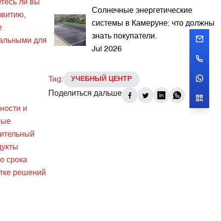
тесь ли вы
Солнечные энергетические
звитию,
системы в Камеруне: что должны
е
знать покупатели.
еальными для
Jul 2026
Tag:
УЧЕБНЫЙ ЦЕНТР
Поделиться дальше
ности и
ные
лительный
дукты
о срока
отке решений