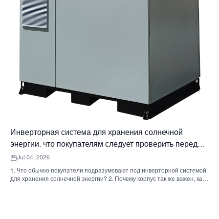
Инверторная система для хранения солнечной
энергии: что покупателям следует проверить перед
заказом.
Jul 04, 2026
1. Что обычно покупатели подразумевают под инверторной системой
для хранения солнечной энергии? 2. Почему корпус так же важен, как
и инвертор. 3. Типичные типы систем и их применение. 3.1 Бытовой
инвертор для системы хранения энергии 3.2 Коммерческий
солнечный инвертор 3.3 Автономный солнечный инвертор 4. Краткий
контрольный список для покупателя перед сравнением предложений.