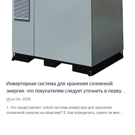
Инверторная система для хранения солнечной
энергии: что покупателям следует уточнить в первую
очередь
Jul 04, 2026
1. Что представляет собой система инвертора для хранения
солнечной энергии на практике? 2. Как определить, нужен ли мне
гибридный солнечный инвертор или отдельный накопительный
шкаф? 3. Что покупателям следует проверить в первую очередь при
выборе промышленного шкафа для хранения энергии? 4. Каковы
основные сценарии применения? 5. Часто задаваемые вопросы: