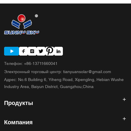
5. Типичные ошибки, которые допускают покупатели. 6. Что
SUNNYSKY добавляет к обсуждению? 7. Часто задаваемые вопросы
8. Следующий шаг
Телефон
:
+86-13711660041
Электронный торговый центр
:
tianyuansolar@gmail.com
Адрес
:
No.6 Building 6, Yiheng Road, Xipengling, Hebian Wushe
Industry Area, Baiyun District, Guangzhou,China
Продукты
Солнечный инвертор
Компания
Солнечная панель