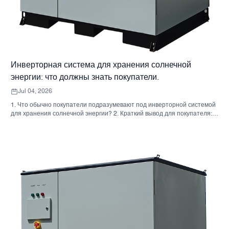
Инверторная система для хранения солнечной
энергии: что должны знать покупатели.
Jul 04, 2026
1. Что обычно покупатели подразумевают под инверторной системой
для хранения солнечной энергии? 2. Краткий вывод для покупателя:
инвертор, аккумулятор и шкаф — это не одно и то же решение. 3. Где
используются эти системы 4. Что говорит вам формат шкафа? 5.
Критерии отбора, которые действительно имеют значение. 6.
Распространенные ошибки, которые допускают покупатели. 7. Что
следует спросить перед запросом ценового предложения 8. Какова
роль Санниски в этой картине? 9. Часто задаваемые вопросы:
инверторные системы для хранения солнечной энергии 10.
Следующий шаг для покупателей