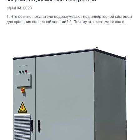
Jul 04, 2026
1. Что обычно покупатели подразумевают под инверторной системой
для хранения солнечной энергии? 2. Почему эта система важна в
реальных проектах 3. Краткий справочник: распространенные типы
систем 4. На что обратить внимание при сборке корпуса и монтаже. 5.
Критерии отбора, которые действительно влияют на результаты
работы. 6. Распространенные ошибки покупателей 7. Часто
задаваемые вопросы 8. Какое место занимает Санниски в этом
обсуждении?