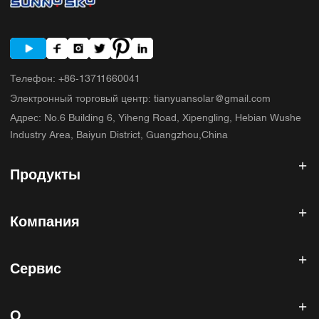
Телефон
:
+86-13711660041
Электронный торговый центр
:
tianyuansolar@gmail.com
Адрес
:
No.6 Building 6, Yiheng Road, Xipengling, Hebian Wushe
Industry Area, Baiyun District, Guangzhou,China
Продукты
Солнечный инвертор
Компания
Солнечная панель
Солнечная батарея
Главная
Солнечная энергетическая система
Сервис
Продукты
Все в одном ESS
блог
Часто задаваемые вопросы
Контроллер солнечного заряда
О нас
О
Политика возврата