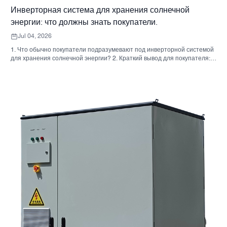
Инверторная система для хранения солнечной
энергии: что должны знать покупатели.
Jul 04, 2026
1. Что обычно покупатели подразумевают под инверторной системой
для хранения солнечной энергии? 2. Краткий вывод для покупателя:
инвертор, аккумулятор и шкаф — это не одно и то же решение. 3. Где
используются эти системы 4. Что говорит вам формат шкафа? 5.
Критерии отбора, которые действительно имеют значение. 6.
Распространенные ошибки, которые допускают покупатели. 7. Что
следует спросить перед запросом ценового предложения 8. Какова
роль Санниски в этой картине? 9. Часто задаваемые вопросы:
инверторные системы для хранения солнечной энергии 10.
Следующий шаг для покупателей