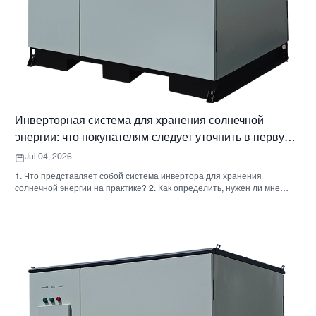
Инверторная система для хранения солнечной
энергии: что покупателям следует уточнить в первую
очередь
Jul 04, 2026
1. Что представляет собой система инвертора для хранения
солнечной энергии на практике? 2. Как определить, нужен ли мне
гибридный солнечный инвертор или отдельный накопительный
шкаф? 3. Что покупателям следует проверить в первую очередь при
выборе промышленного шкафа для хранения энергии? 4. Каковы
основные сценарии применения? 5. Часто задаваемые вопросы:
вопросы, которые должны задавать команды по закупкам на ранних
этапах. 6. Почему возможности производителя по-прежнему имеют
значение 7. Какой следующий шаг предпримет покупатель?