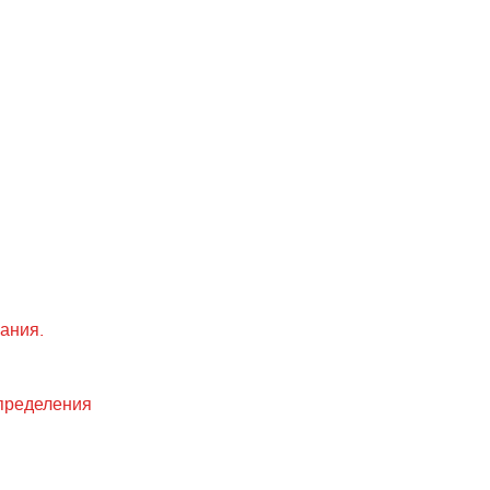
ания.
спределения