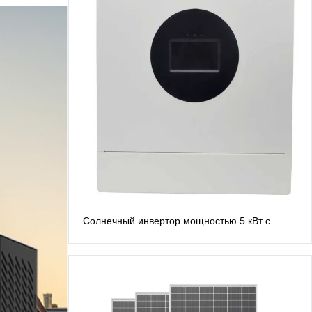
Солнечный инвертор мощностью 5 кВт с
расщепленной фазой, 48 В. Инверторы с
расщепленной фазой: выход переменного
тока 120 В/240 В.