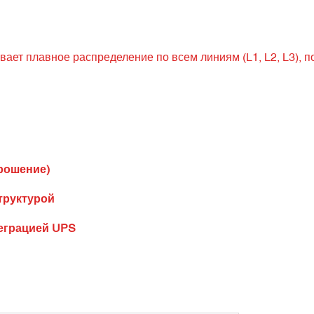
вает плавное распределение по всем линиям (L1, L2, L3),
рошение)
труктурой
еграцией UPS