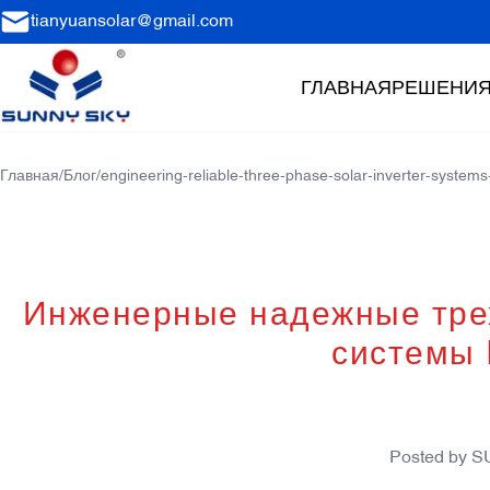
tianyuansolar@gmail.com
ГЛАВНАЯ
РЕШЕНИ
Главная
/
Блог
/
engineering-reliable-three-phase-solar-inverter-systems-
Инженерные надежные тре
системы 
Posted by
S