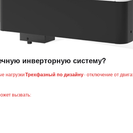
ечную инверторную систему?
е нагрузки
Трехфазный по дизайну
- отключение от двига
ожет вызвать: