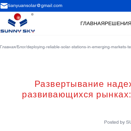
tianyuansolar@gmail.com
ГЛАВНАЯ
РЕШЕНИ
Главная
/
Блог
/
deploying-reliable-solar-stations-in-emerging-markets-te
Развертывание наде
развивающихся рынках: 
Posted by
S