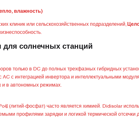
епло, влажность)
ких клиник или сельскохозяйственных подразделений,
Цел
жизнеспособность.
 для солнечных станций
оров только в DC до полных трехфазных гибридных устано
 с AC с интеграцией инвертора и интеллектуальными модул
ак и в автономных режимах.
Po₄ (литий-фосфат) часто является химией. Didisolar испол
ыми профилями зарядки и логикой термической отсечки 