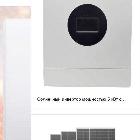
Солнечный инвертор мощностью 5 кВт с
расщепленной фазой, 48 В. Инверторы с
расщепленной фазой: выход переменного
тока 120 В/240 В.