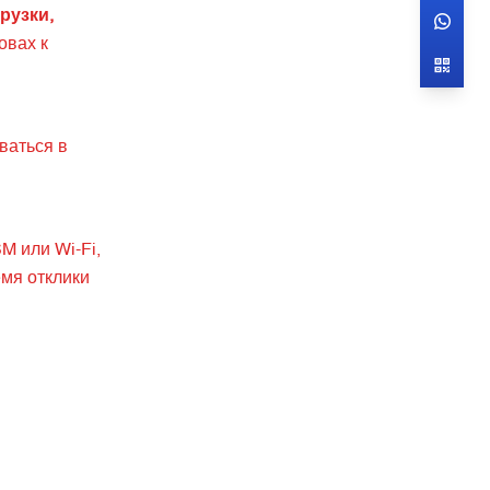
рузки,
овах к
ваться в
M или Wi-Fi,
емя отклики