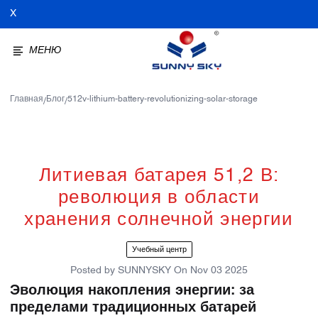
X
МЕНЮ
Главная
Блог
512v-lithium-battery-revolutionizing-solar-storage
/
/
Литиевая батарея 51,2 В:
революция в области
хранения солнечной энергии
Учебный центр
Posted by
SUNNYSKY
On
Nov 03 2025
Эволюция накопления энергии: за
пределами традиционных батарей