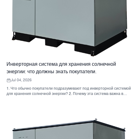
Инверторная система для хранения солнечной
энергии: что должны знать покупатели.
Jul 04, 2026
1. Что обычно покупатели подразумевают под инверторной системой
для хранения солнечной энергии? 2. Почему эта система важна в
реальных проектах 3. Краткий справочник: распространенные типы
систем 4. На что обратить внимание при сборке корпуса и монтаже. 5.
Критерии отбора, которые действительно влияют на результаты
работы. 6. Распространенные ошибки покупателей 7. Часто
задаваемые вопросы 8. Какое место занимает Санниски в этом
обсуждении?