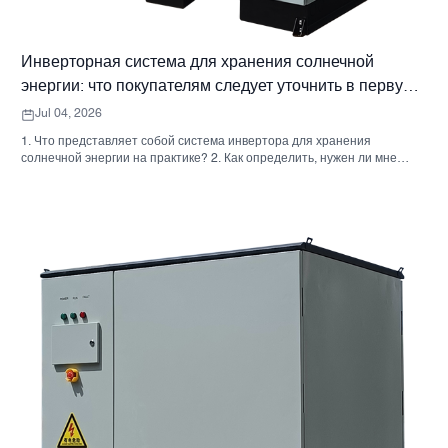
Инверторная система для хранения солнечной
энергии: что покупателям следует уточнить в первую
очередь
Jul 04, 2026
1. Что представляет собой система инвертора для хранения
солнечной энергии на практике? 2. Как определить, нужен ли мне
гибридный солнечный инвертор или отдельный накопительный
шкаф? 3. Что покупателям следует проверить в первую очередь при
выборе промышленного шкафа для хранения энергии? 4. Каковы
основные сценарии применения? 5. Часто задаваемые вопросы:
вопросы, которые должны задавать команды по закупкам на ранних
этапах. 6. Почему возможности производителя по-прежнему имеют
значение 7. Какой следующий шаг предпримет покупатель?