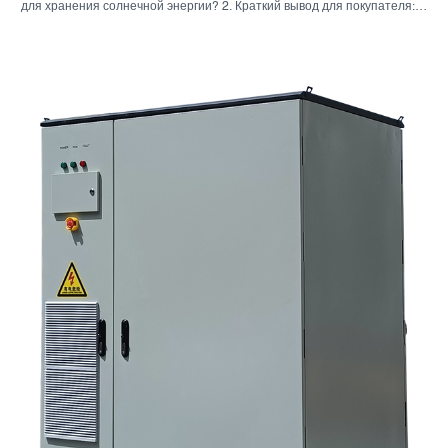
для хранения солнечной энергии? 2. Краткий вывод для покупателя:
инвертор, аккумулятор и шкаф — это не одно и то же решение. 3. Где
используются эти системы 4. Что говорит вам формат шкафа? 5.
Критерии отбора, которые действительно имеют значение. 6.
Распространенные ошибки, которые допускают покупатели. 7. Что
следует спросить перед запросом ценового предложения 8. Какова
роль Санниски в этой картине? 9. Часто задаваемые вопросы:
инверторные системы для хранения солнечной энергии 10.
Следующий шаг для покупателей