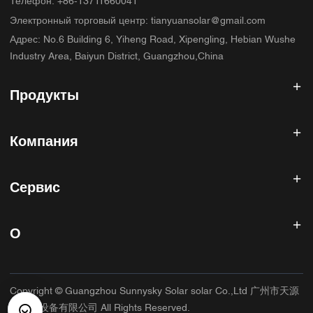
Телефон
:
+86-13711660041
Электронный торговый центр
:
tianyuansolar@gmail.com
Адрес
:
No.6 Building 6, Yiheng Road, Xipengling, Hebian Wushe
Industry Area, Baiyun District, Guangzhou,China
Продукты
Солнечный инвертор
Компания
Солнечная панель
Солнечная батарея
Главная
Солнечная энергетическая система
Сервис
Продукты
Все в одном ESS
блог
Часто задаваемые вопросы
Контроллер солнечного заряда
О нас
О
Политика возврата
Фотоэлектрические аксессуары
Контакт
Политика конфиденциальности
САННИСКИЙ
Гарантийная политика
Фабрика
Copyright © Guangzhou Sunnysky Solar solar Co.,Ltd 广州市天源
Условия использования
Основное приложение
太阳能设备有限公司 All Rights Reserved.