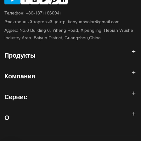
Телефон
:
+86-13711660041
Электронный торговый центр
:
tianyuansolar@gmail.com
Адрес
:
No.6 Building 6, Yiheng Road, Xipengling, Hebian Wushe
Industry Area, Baiyun District, Guangzhou,China
Продукты
Солнечный инвертор
Компания
Солнечная панель
Солнечная батарея
Главная
Солнечная энергетическая система
Сервис
Продукты
Все в одном ESS
блог
Часто задаваемые вопросы
Контроллер солнечного заряда
О нас
О
Политика возврата
Фотоэлектрические аксессуары
Контакт
Политика конфиденциальности
САННИСКИЙ
Гарантийная политика
Фабрика