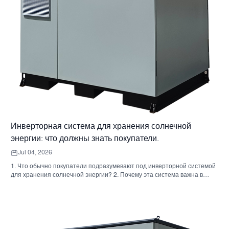
Инверторная система для хранения солнечной
энергии: что должны знать покупатели.
Jul 04, 2026
1. Что обычно покупатели подразумевают под инверторной системой
для хранения солнечной энергии? 2. Почему эта система важна в
реальных проектах 3. Краткий справочник: распространенные типы
систем 4. На что обратить внимание при сборке корпуса и монтаже. 5.
Критерии отбора, которые действительно влияют на результаты
работы. 6. Распространенные ошибки покупателей 7. Часто
задаваемые вопросы 8. Какое место занимает Санниски в этом
обсуждении?