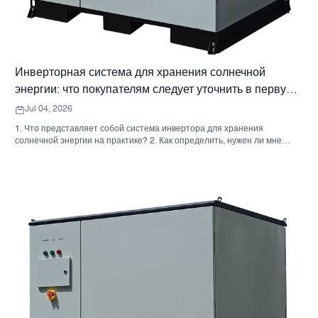
Инверторная система для хранения солнечной
энергии: что покупателям следует уточнить в первую
очередь
Jul 04, 2026
1. Что представляет собой система инвертора для хранения
солнечной энергии на практике? 2. Как определить, нужен ли мне
гибридный солнечный инвертор или отдельный накопительный
шкаф? 3. Что покупателям следует проверить в первую очередь при
выборе промышленного шкафа для хранения энергии? 4. Каковы
основные сценарии применения? 5. Часто задаваемые вопросы:
вопросы, которые должны задавать команды по закупкам на ранних
этапах. 6. Почему возможности производителя по-прежнему имеют
значение 7. Какой следующий шаг предпримет покупатель?