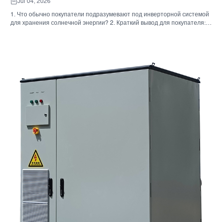
Jul 04, 2026
1. Что обычно покупатели подразумевают под инверторной системой
для хранения солнечной энергии? 2. Краткий вывод для покупателя:
инвертор, аккумулятор и шкаф — это не одно и то же решение. 3. Где
используются эти системы 4. Что говорит вам формат шкафа? 5.
Критерии отбора, которые действительно имеют значение. 6.
Распространенные ошибки, которые допускают покупатели. 7. Что
следует спросить перед запросом ценового предложения 8. Какова
роль Санниски в этой картине? 9. Часто задаваемые вопросы:
инверторные системы для хранения солнечной энергии 10.
Следующий шаг для покупателей