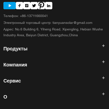
Телефон
:
+86-13711660041
Электронный торговый центр
:
tianyuansolar@gmail.com
Адрес
:
No.6 Building 6, Yiheng Road, Xipengling, Hebian Wushe
Industry Area, Baiyun District, Guangzhou,China
Продукты
Солнечный инвертор
Компания
Солнечная панель
Солнечная батарея
Главная
Солнечная энергетическая система
Сервис
Продукты
Все в одном ESS
блог
Часто задаваемые вопросы
Контроллер солнечного заряда
О нас
О
Политика возврата
Фотоэлектрические аксессуары
Контакт
Политика конфиденциальности
САННИСКИЙ