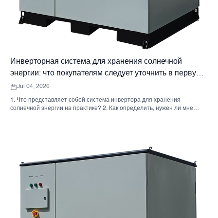
Инверторная система для хранения солнечной
энергии: что покупателям следует уточнить в первую
очередь
Jul 04, 2026
1. Что представляет собой система инвертора для хранения
солнечной энергии на практике? 2. Как определить, нужен ли мне
гибридный солнечный инвертор или отдельный накопительный
шкаф? 3. Что покупателям следует проверить в первую очередь при
выборе промышленного шкафа для хранения энергии? 4. Каковы
основные сценарии применения? 5. Часто задаваемые вопросы:
вопросы, которые должны задавать команды по закупкам на ранних
этапах. 6. Почему возможности производителя по-прежнему имеют
значение 7. Какой следующий шаг предпримет покупатель?