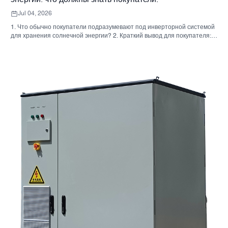
Jul 04, 2026
1. Что обычно покупатели подразумевают под инверторной системой
для хранения солнечной энергии? 2. Краткий вывод для покупателя:
инвертор, аккумулятор и шкаф — это не одно и то же решение. 3. Где
используются эти системы 4. Что говорит вам формат шкафа? 5.
Критерии отбора, которые действительно имеют значение. 6.
Распространенные ошибки, которые допускают покупатели. 7. Что
следует спросить перед запросом ценового предложения 8. Какова
роль Санниски в этой картине? 9. Часто задаваемые вопросы:
инверторные системы для хранения солнечной энергии 10.
Следующий шаг для покупателей