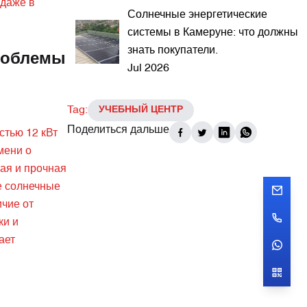
 даже в
Солнечные энергетические
системы в Камеруне: что должны
знать покупатели.
роблемы
Jul 2026
Tag:
УЧЕБНЫЙ ЦЕНТР
Поделиться дальше
стью 12 кВт
мени о
ная и прочная
е солнечные
ичие от
ки и
ает