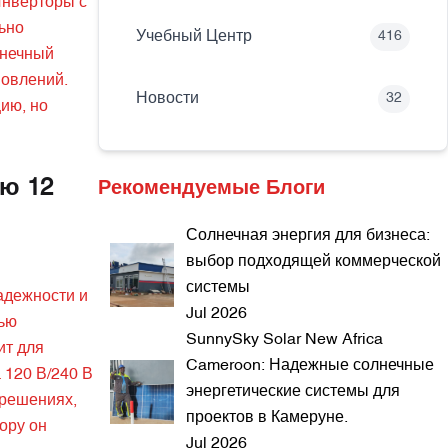
Инверторы с
ьно
Учебный Центр
416
лнечный
новлений.
Новости
32
ию, но
ю 12
Рекомендуемые Блоги
Солнечная энергия для бизнеса:
выбор подходящей коммерческой
системы
адежности и
Jul 2026
тью
SunnySky Solar New Africa
ит для
Cameroon: Надежные солнечные
 120 В/240 В
энергетические системы для
 решениях,
проектов в Камеруне.
ору он
Jul 2026