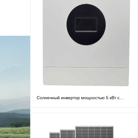
Солнечный инвертор мощностью 5 кВт с
расщепленной фазой, 48 В. Инверторы с
расщепленной фазой: выход переменного
тока 120 В/240 В.