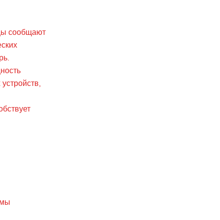
ьцы сообщают
еских
рь.
ность
 устройств,
обствует
емы