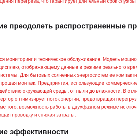
ения перегрева, что гарантирует длительный срок службы
ие преодолеть распространенные п
ся мониторинг и техническое обслуживание. Модель мощно
-дисплею, отображающему данные в режиме реального вре
 системы. Для бытовых солнечных энергосистем ее компакт
упрощая монтаж. Предприятия, использующие коммерчески
здействию окружающей среды, от пыли до влажности. В отл
ртор оптимизирует поток энергии, предотвращая перегруз
оме того, возможность работы в двухфазном режиме исключ
ощая проводку и снижая затраты.
ие эффективности