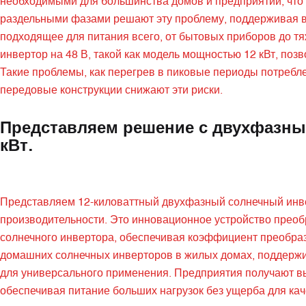
необходимыми для большинства домов и предприятий, что 
раздельными фазами решают эту проблему, поддерживая в
подходящее для питания всего, от бытовых приборов до тяж
инвертор на 48 В, такой как модель мощностью 12 кВт, по
Такие проблемы, как перегрев в пиковые периоды потребл
передовые конструкции снижают эти риски.
Представляем решение с двухфазн
кВт.
Представляем 12-киловаттный двухфазный солнечный инве
производительности. Это инновационное устройство прео
солнечного инвертора, обеспечивая коэффициент преобра
домашних солнечных инверторов в жилых домах, поддержив
для универсального применения. Предприятия получают в
обеспечивая питание больших нагрузок без ущерба для ка