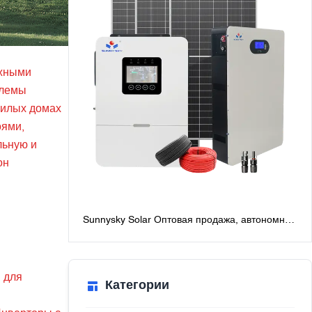
ежными
блемы
жилых домах
оями,
льную и
он
Sunnysky Solar Оптовая продажа, автономная
солнечная система мощностью 6 кВт для
дома, лучшие автономные солнечные
системы с батареями
 для
Категории