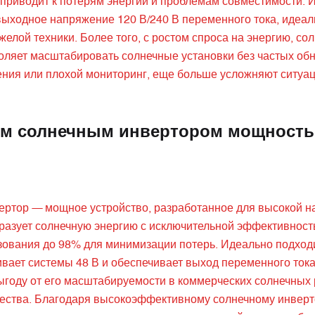
приводит к потерям энергии и проблемам совместимости. 
ыходное напряжение 120 В/240 В переменного тока, идеал
елой техники. Более того, с ростом спроса на энергию, со
зволяет масштабировать солнечные установки без частых об
ения или плохой мониторинг, еще больше усложняют ситуац
ым солнечным инвертором мощность
ртор — мощное устройство, разработанное для высокой н
бразует солнечную энергию с исключительной эффективнос
зования до 98% для минимизации потерь. Идеально подход
ает системы 48 В и обеспечивает выход переменного тока
ыгоду от его масштабируемости в коммерческих солнечных
чества. Благодаря высокоэффективному солнечному инверт