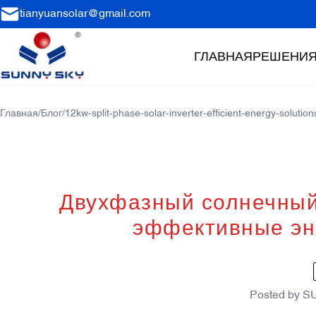
tianyuansolar@gmail.com
ГЛАВНАЯ
РЕШЕНИ
Главная
/
Блог
/
12kw-split-phase-solar-inverter-efficient-energy-solution
Двухфазный солнечный
эффективные эн
Posted by
S