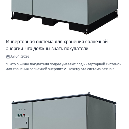
Инверторная система для хранения солнечной
энергии: что должны знать покупатели.
Jul 04, 2026
1. Что обычно покупатели подразумевают под инверторной системой
для хранения солнечной энергии? 2. Почему эта система важна в
реальных проектах 3. Краткий справочник: распространенные типы
систем 4. На что обратить внимание при сборке корпуса и монтаже. 5.
Критерии отбора, которые действительно влияют на результаты
работы. 6. Распространенные ошибки покупателей 7. Часто
задаваемые вопросы 8. Какое место занимает Санниски в этом
обсуждении?