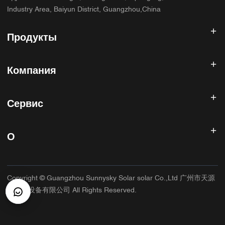
Industry Area, Baiyun District, Guangzhou,China
Продукты
Солнечный инвертор
Компания
Солнечная панель
Солнечная батарея
Главная
Солнечная энергетическая система
Сервис
Продукты
Все в одном ESS
блог
Часто задаваемые вопросы
Контроллер солнечного заряда
О нас
О
Политика возврата
Фотоэлектрические аксессуары
Контакт
Политика конфиденциальности
САННИСКИЙ
Гарантийная политика
Фабрика
Copyright © Guangzhou Sunnysky Solar solar Co.,Ltd 广州市天源
Условия использования
Основное приложение
太阳能设备有限公司 All Rights Reserved.
Доставка и доставка