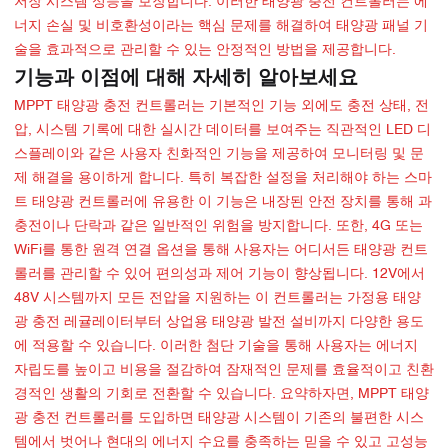
저장 시스템 성능을 보장합니다. 이러한 태양광 충전 컨트롤러는 에
너지 손실 및 비호환성이라는 핵심 문제를 해결하여 태양광 패널 기
술을 효과적으로 관리할 수 있는 안정적인 방법을 제공합니다.
기능과 이점에 대해 자세히 알아보세요
MPPT 태양광 충전 컨트롤러는 기본적인 기능 외에도 충전 상태, 전
압, 시스템 기록에 대한 실시간 데이터를 보여주는 직관적인 LED 디
스플레이와 같은 사용자 친화적인 기능을 제공하여 모니터링 및 문
제 해결을 용이하게 합니다. 특히 복잡한 설정을 처리해야 하는 스마
트 태양광 컨트롤러에 유용한 이 기능은 내장된 안전 장치를 통해 과
충전이나 단락과 같은 일반적인 위험을 방지합니다. 또한, 4G 또는
WiFi를 통한 원격 연결 옵션을 통해 사용자는 어디서든 태양광 컨트
롤러를 관리할 수 있어 편의성과 제어 기능이 향상됩니다. 12V에서
48V 시스템까지 모든 전압을 지원하는 이 컨트롤러는 가정용 태양
광 충전 레귤레이터부터 상업용 태양광 발전 설비까지 다양한 용도
에 적용할 수 있습니다. 이러한 첨단 기술을 통해 사용자는 에너지
자립도를 높이고 비용을 절감하여 잠재적인 문제를 효율적이고 친환
경적인 생활의 기회로 전환할 수 있습니다. 요약하자면, MPPT 태양
광 충전 컨트롤러를 도입하면 태양광 시스템이 기존의 불편한 시스
템에서 벗어나 현대의 에너지 수요를 충족하는 믿을 수 있고 고성능