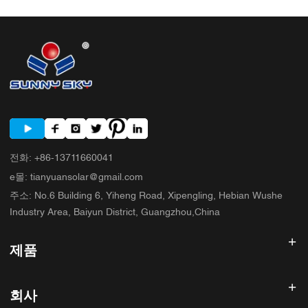
전화
:
+86-13711660041
e몰
:
tianyuansolar@gmail.com
주소
:
No.6 Building 6, Yiheng Road, Xipengling, Hebian Wushe
Industry Area, Baiyun District, Guangzhou,China
제품
태양광 인버터
회사
태양광 패널