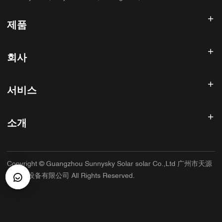
제품
태양광 인버터
회사
태양광 패널
태양 전지
홈
태양광 발전 시스템
서비스
제품
올인원 ESS
블로그
FAQ
태양광 충전 컨트롤러
회사 소개
소개
환불 정책
PV 액세서리
연락처
개인 정보 보호 정책
써니스카이
보증 정책
공장
Copyright © Guangzhou Sunnysky Solar solar Co.,Ltd 广州市天源
서비스 약관
주요 응용 프로그램
太阳能设备有限公司 All Rights Reserved.
배송 및 배달