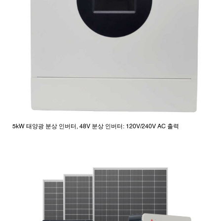
5kW 태양광 분상 인버터, 48V 분상 인버터: 120V/240V AC 출력