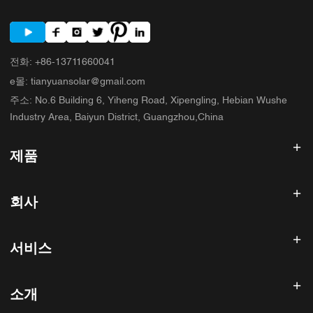
전화
:
+86-13711660041
e몰
:
tianyuansolar@gmail.com
주소
:
No.6 Building 6, Yiheng Road, Xipengling, Hebian Wushe
Industry Area, Baiyun District, Guangzhou,China
제품
태양광 인버터
회사
태양광 패널
태양 전지
홈
태양광 발전 시스템
서비스
제품
올인원 ESS
블로그
FAQ
태양광 충전 컨트롤러
회사 소개
소개
환불 정책
PV 액세서리