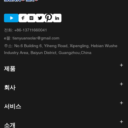
전화
:
+86-13711660041
e몰
:
tianyuansolar@gmail.com
주소
:
No.6 Building 6, Yiheng Road, Xipengling, Hebian Wushe
Industry Area, Baiyun District, Guangzhou,China
제품
태양광 인버터
회사
태양광 패널
태양 전지
홈
태양광 발전 시스템
서비스
제품
올인원 ESS
블로그
FAQ
태양광 충전 컨트롤러
회사 소개
소개
환불 정책