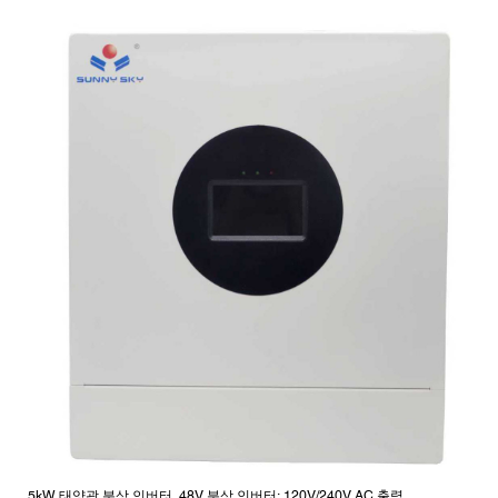
5kW 태양광 분상 인버터, 48V 분상 인버터: 120V/240V AC 출력