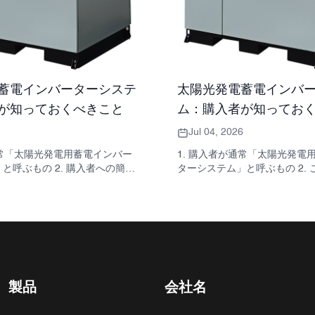
蓄電インバーターシステ
太陽光発電蓄電インバ
が知っておくべきこと
ム：購入者が知ってお
Jul 04, 2026
通常「太陽光発電用蓄電インバー
1. 購入者が通常「太陽光発電
と呼ぶもの 2. 購入者への簡単
ターシステム」と呼ぶもの 2.
：インバーター、バッテリー、
実際のプロジェクトで重要な理由
同じ決定事項ではない 3. これ
リファレンス：一般的なシステム
使用されている場所 4. キャビ
ャビネットと組み立てで確認す
ーマットが教えてくれること
際にパフォーマンスに影響を与
な選考基準 6. 購入者がよく犯
6. よくある購入者の間違い 7. 
見積もりを依頼する前に確認す
SUNNYSKYがこの議論にど
SUNNYSKYがどのように関わっ
くるのか
 よくある質問：太陽光発電用蓄電
製品
会社名
ステム 10. 購入者の次のステ