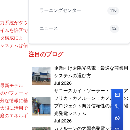
ラーニングセンター
416
力系統がダウ
ニュース
32
イムを許容で
タ構成によ
システムは信
注目のブログ
企業向け太陽光発電：最適な商業用
システムの選び方
Jul 2026
る最新モデル
サニースカイ・ソーラー・ニューア
ムのパフォーマ
フリカ・カメルーン：カメルーンの
分な情報に基
プロジェクト向け信頼性の高い太陽
大限に活用で
光発電システム
庭のエネルギ
Jul 2026
カメルーンの太陽光発電システム：