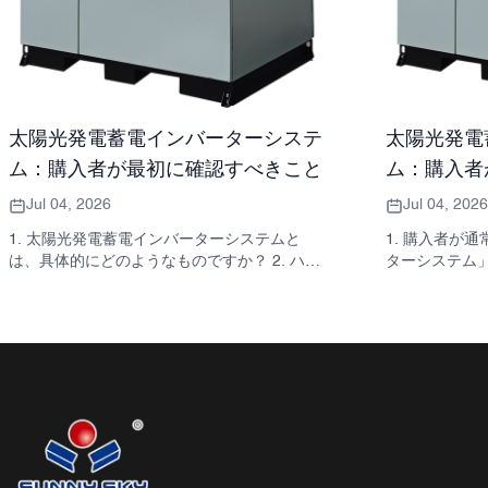
太陽光発電蓄電インバーターシステ
太陽光発電
ム：購入者が最初に確認すべきこと
ム：購入者
Jul 04, 2026
Jul 04, 2026
1. 太陽光発電蓄電インバーターシステムと
1. 購入者が
は、具体的にどのようなものですか？ 2. ハイ
ターシステム」
ブリッド型ソーラーインバーターが必要なの
なアドバイス
か、それとも独立した収納キャビネットが必
キャビネットは
要なのか、どうすれば分かりますか？ 3. 産業
らのシステムが
用エネルギー貯蔵キャビネットを購入する際
ネット型フォ
に、最初に確認すべき点は何ですか？ 4. 主な
5．実際に重要
応用シナリオは何ですか？ 5. FAQ：調達チー
す間違い 7．
ムが早い段階で尋ねるべき質問 6．製造能力
べきこと 8. 
が依然として重要な理由 7. 購入者にとって次
てくるか 9.
のステップは何ですか？
インバーターシ
ップ