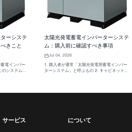
ーターシステ
太陽光発電蓄電インバーターシステ
くべきこと
ム：購入前に確認すべき事項
Jul 04, 2026
用蓄電インバー
1. 購入者が通常「太陽光発電用蓄電インバー
 このシステムが
ターシステム」と呼ぶもの 2. キャビネットが
 3. クイック
インバーターと同じくらい重要な理由 3. 一般
の種類 4. キ
的なシステムの種類とその適用範囲 3.1 住宅
べき点 5．実
用蓄電インバーター 3.2 商用太陽光発電イン
える選考基準
バーター 3.3 オフグリッド太陽光発電インバ
よくある質問 8.
ーター 4. 見積もりを比較する前に確認すべき
のように関わって
簡単な購入者チェックリスト 5. 購入者が犯し
がちな典型的な間違い 6. SUNNYSKYが議論
に加える内容 7. よくある質問 8. 次のステッ
サービス
について
プ