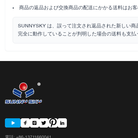
商品の返品および交換商品の配送にかかる送料はお客
SUNNYSKY は、誤って注文され返品された新しい
完全に動作していることが判明した場合の送料も支払
電話
:
+86-13711660041