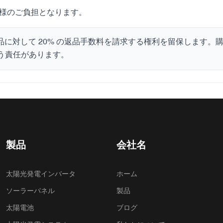
様のご負担となります。
商品に対して 20% の返品手数料を請求する権利を留保します
う責任があります。
製品
会社名
太陽光発電インバータ
ホーム
ソーラーパネル
製品
太陽電池
ブログ