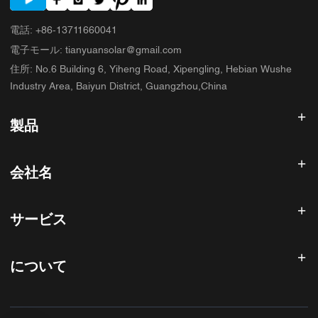
電話
:
+86-13711660041
電子モール
:
tianyuansolar@gmail.com
住所
:
No.6 Building 6, Yiheng Road, Xipengling, Hebian Wushe
Industry Area, Baiyun District, Guangzhou,China
製品
太陽光発電インバータ
会社名
ソーラーパネル
太陽電池
ホーム
太陽光発電システム
サービス
製品
オールインワンESS
ブログ
よくある質問
ソーラー充電コントローラー
私たちについて
について
返金ポリシー
PVアクセサリ
お問い合わせ
プライバシーポリシー
サニースカイ
保証ポリシー
工場