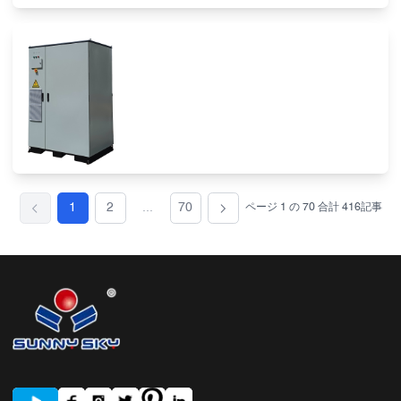
1
2
...
70
ページ
1
の
70
合計
416
記事