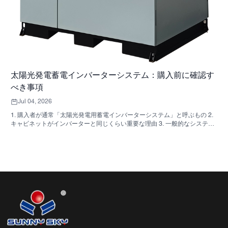
太陽光発電蓄電インバーターシステム：購入前に確認す
べき事項
Jul 04, 2026
1. 購入者が通常「太陽光発電用蓄電インバーターシステム」と呼ぶもの 2.
キャビネットがインバーターと同じくらい重要な理由 3. 一般的なシステム
の種類とその適用範囲 3.1 住宅用蓄電インバーター 3.2 商用太陽光発電イン
バーター 3.3 オフグリッド太陽光発電インバーター 4. 見積もりを比較する
前に確認すべき簡単な購入者チェックリスト 5. 購入者が犯しがちな典型的
な間違い 6. SUNNYSKYが議論に加える内容 7. よくある質問 8. 次のステッ
プ