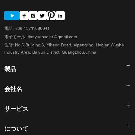
電話
:
+86-13711660041
電子モール
:
tianyuansolar@gmail.com
住所
:
No.6 Building 6, Yiheng Road, Xipengling, Hebian Wushe
Industry Area, Baiyun District, Guangzhou,China
製品
太陽光発電インバータ
会社名
ソーラーパネル
太陽電池
ホーム
太陽光発電システム
サービス
製品
オールインワンESS
ブログ
よくある質問
ソーラー充電コントローラー
私たちについて
について
返金ポリシー