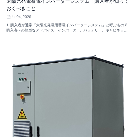
太陽光発電蓄電インバーターシステム：購入者が知って
おくべきこと
Jul 04, 2026
1. 購入者が通常「太陽光発電用蓄電インバーターシステム」と呼ぶもの 2.
購入者への簡単なアドバイス：インバーター、バッテリー、キャビネット
は同じ決定事項ではない 3. これらのシステムが使用されている場所 4. キャ
ビネット型フォーマットが教えてくれること 5．実際に重要な選考基準 6.
購入者がよく犯す間違い 7．見積もりを依頼する前に確認すべきこと 8.
SUNNYSKYがどのように関わってくるか 9. よくある質問：太陽光発電用
蓄電インバーターシステム 10. 購入者の次のステップ