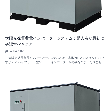
太陽光発電蓄電インバーターシステム：購入者が最初に
確認すべきこと
Jul 04, 2026
1. 太陽光発電蓄電インバーターシステムとは、具体的にどのようなもので
すか？ 2. ハイブリッド型ソーラーインバーターが必要なのか、それとも独
立した収納キャビネットが必要なのか、どうすれば分かりますか？ 3. 産業
用エネルギー貯蔵キャビネットを購入する際に、最初に確認すべき点は何
ですか？ 4. 主な応用シナリオは何ですか？ 5. FAQ：調達チームが早い段階
で尋ねるべき質問 6．製造能力が依然として重要な理由 7. 購入者にとって
次のステップは何ですか？