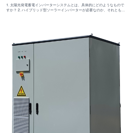
1. 太陽光発電蓄電インバーターシステムとは、具体的にどのようなもので
すか？ 2. ハイブリッド型ソーラーインバーターが必要なのか、それとも独
立した収納キャビネットが必要なのか、どうすれば分かりますか？ 3. 産業
用エネルギー貯蔵キャビネットを購入する際に、最初に確認すべき点は何
ですか？ 4. 主な応用シナリオは何ですか？ 5. FAQ：調達チームが早い段階
で尋ねるべき質問 6．製造能力が依然として重要な理由 7. 購入者にとって
次のステップは何ですか？