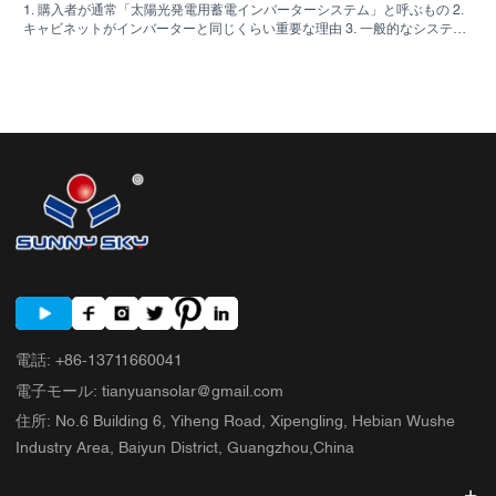
1. 購入者が通常「太陽光発電用蓄電インバーターシステム」と呼ぶもの 2.
キャビネットがインバーターと同じくらい重要な理由 3. 一般的なシステム
の種類とその適用範囲 3.1 住宅用蓄電インバーター 3.2 商用太陽光発電イン
バーター 3.3 オフグリッド太陽光発電インバーター 4. 見積もりを比較する
前に確認すべき簡単な購入者チェックリスト 5. 購入者が犯しがちな典型的
な間違い 6. SUNNYSKYが議論に加える内容 7. よくある質問 8. 次のステッ
プ
電話
:
+86-13711660041
電子モール
:
tianyuansolar@gmail.com
住所
:
No.6 Building 6, Yiheng Road, Xipengling, Hebian Wushe
Industry Area, Baiyun District, Guangzhou,China