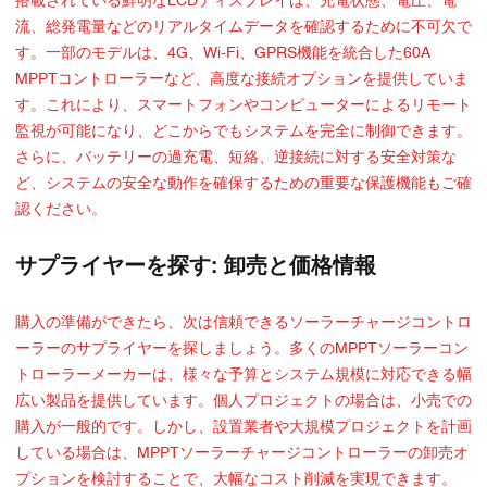
搭載されている鮮明なLCDディスプレイは、充電状態、電圧、電
流、総発電量などのリアルタイムデータを確認するために不可欠で
す。一部のモデルは、4G、Wi-Fi、GPRS機能を統合した60A
MPPTコントローラーなど、高度な接続オプションを提供していま
す。これにより、スマートフォンやコンピューターによるリモート
監視が可能になり、どこからでもシステムを完全に制御できます。
さらに、バッテリーの過充電、短絡、逆接続に対する安全対策な
ど、システムの安全な動作を確保するための重要な保護機能もご確
認ください。
サプライヤーを探す: 卸売と価格情報
購入の準備ができたら、次は信頼できるソーラーチャージコントロ
ーラーのサプライヤーを探しましょう。多くのMPPTソーラーコン
トローラーメーカーは、様々な予算とシステム規模に対応できる幅
広い製品を提供しています。個人プロジェクトの場合は、小売での
購入が一般的です。しかし、設置業者や大規模プロジェクトを計画
している場合は、MPPTソーラーチャージコントローラーの卸売オ
プションを検討することで、大幅なコスト削減を実現できます。