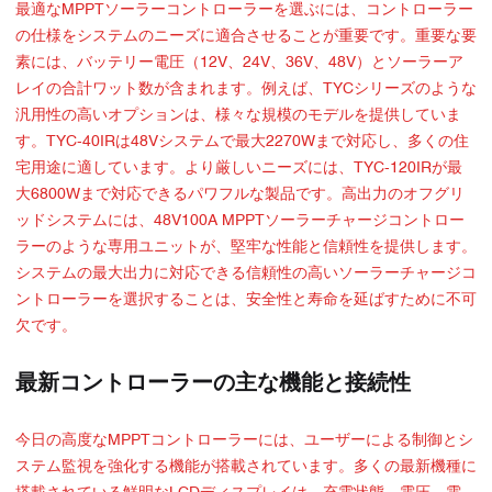
最適なMPPTソーラーコントローラーを選ぶには、コントローラー
の仕様をシステムのニーズに適合させることが重要です。重要な要
素には、バッテリー電圧（12V、24V、36V、48V）とソーラーア
レイの合計ワット数が含まれます。例えば、TYCシリーズのような
汎用性の高いオプションは、様々な規模のモデルを提供していま
す。TYC-40IRは48Vシステムで最大2270Wまで対応し、多くの住
宅用途に適しています。より厳しいニーズには、TYC-120IRが最
大6800Wまで対応できるパワフルな製品です。高出力のオフグリ
ッドシステムには、48V100A MPPTソーラーチャージコントロー
ラーのような専用ユニットが、堅牢な性能と信頼性を提供します。
システムの最大出力に対応できる信頼性の高いソーラーチャージコ
ントローラーを選択することは、安全性と寿命を延ばすために不可
欠です。
最新コントローラーの主な機能と接続性
今日の高度なMPPTコントローラーには、ユーザーによる制御とシ
ステム監視を強化する機能が搭載されています。多くの最新機種に