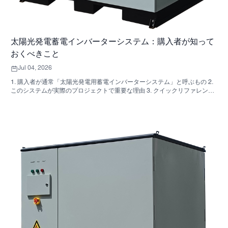
太陽光発電蓄電インバーターシステム：購入者が知って
おくべきこと
Jul 04, 2026
1. 購入者が通常「太陽光発電用蓄電インバーターシステム」と呼ぶもの 2.
このシステムが実際のプロジェクトで重要な理由 3. クイックリファレン
ス：一般的なシステムの種類 4. キャビネットと組み立てで確認すべき点
5．実際にパフォーマンスに影響を与える選考基準 6. よくある購入者の間
違い 7. よくある質問 8. SUNNYSKYがこの議論にどのように関わってくる
のか