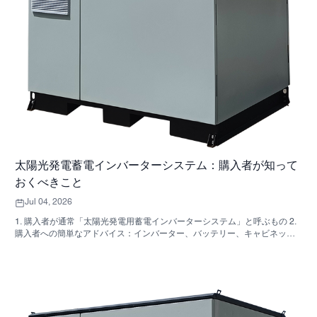
太陽光発電蓄電インバーターシステム：購入者が知って
おくべきこと
Jul 04, 2026
1. 購入者が通常「太陽光発電用蓄電インバーターシステム」と呼ぶもの 2.
購入者への簡単なアドバイス：インバーター、バッテリー、キャビネット
は同じ決定事項ではない 3. これらのシステムが使用されている場所 4. キャ
ビネット型フォーマットが教えてくれること 5．実際に重要な選考基準 6.
購入者がよく犯す間違い 7．見積もりを依頼する前に確認すべきこと 8.
SUNNYSKYがどのように関わってくるか 9. よくある質問：太陽光発電用
蓄電インバーターシステム 10. 購入者の次のステップ