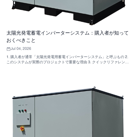
太陽光発電蓄電インバーターシステム：購入者が知って
おくべきこと
Jul 04, 2026
1. 購入者が通常「太陽光発電用蓄電インバーターシステム」と呼ぶもの 2.
このシステムが実際のプロジェクトで重要な理由 3. クイックリファレン
ス：一般的なシステムの種類 4. キャビネットと組み立てで確認すべき点
5．実際にパフォーマンスに影響を与える選考基準 6. よくある購入者の間
違い 7. よくある質問 8. SUNNYSKYがこの議論にどのように関わってくる
のか