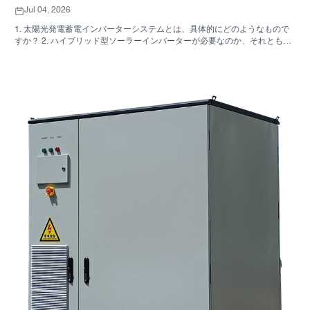
Jul 04, 2026
1. 太陽光発電蓄電インバーターシステムとは、具体的にどのようなもので
すか？ 2. ハイブリッド型ソーラーインバーターが必要なのか、それとも独
立した収納キャビネットが必要なのか、どうすれば分かりますか？ 3. 産業
用エネルギー貯蔵キャビネットを購入する際に、最初に確認すべき点は何
ですか？ 4. 主な応用シナリオは何ですか？ 5. FAQ：調達チームが早い段階
で尋ねるべき質問 6．製造能力が依然として重要な理由 7. 購入者にとって
次のステップは何ですか？