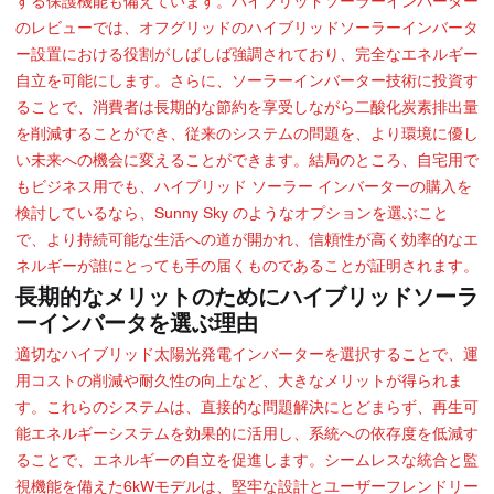
する保護機能も備えています。ハイブリッドソーラーインバーター
のレビューでは、オフグリッドのハイブリッドソーラーインバータ
ー設置における役割がしばしば強調されており、完全なエネルギー
自立を可能にします。さらに、ソーラーインバーター技術に投資す
ることで、消費者は長期的な節約を享受しながら二酸化炭素排出量
を削減することができ、従来のシステムの問題を、より環境に優し
い未来への機会に変えることができます。結局のところ、自宅用で
もビジネス用でも、ハイブリッド ソーラー インバーターの購入を
検討しているなら、Sunny Sky のようなオプションを選ぶこと
で、より持続可能な生活への道が開かれ、信頼性が高く効率的なエ
ネルギーが誰にとっても手の届くものであることが証明されます。
長期的なメリットのためにハイブリッドソーラ
ーインバータを選ぶ理由
適切なハイブリッド太陽光発電インバーターを選択することで、運
用コストの削減や耐久性の向上など、大きなメリットが得られま
す。これらのシステムは、直接的な問題解決にとどまらず、再生可
能エネルギーシステムを効果的に活用し、系統への依存度を低減す
ることで、エネルギーの自立を促進します。シームレスな統合と監
視機能を備えた6kWモデルは、堅牢な設計とユーザーフレンドリー