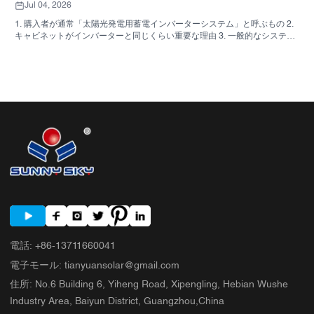
Jul 04, 2026
1. 購入者が通常「太陽光発電用蓄電インバーターシステム」と呼ぶもの 2.
キャビネットがインバーターと同じくらい重要な理由 3. 一般的なシステム
の種類とその適用範囲 3.1 住宅用蓄電インバーター 3.2 商用太陽光発電イン
バーター 3.3 オフグリッド太陽光発電インバーター 4. 見積もりを比較する
前に確認すべき簡単な購入者チェックリスト 5. 購入者が犯しがちな典型的
な間違い 6. SUNNYSKYが議論に加える内容 7. よくある質問 8. 次のステッ
プ
電話
:
+86-13711660041
電子モール
:
tianyuansolar@gmail.com
住所
:
No.6 Building 6, Yiheng Road, Xipengling, Hebian Wushe
Industry Area, Baiyun District, Guangzhou,China