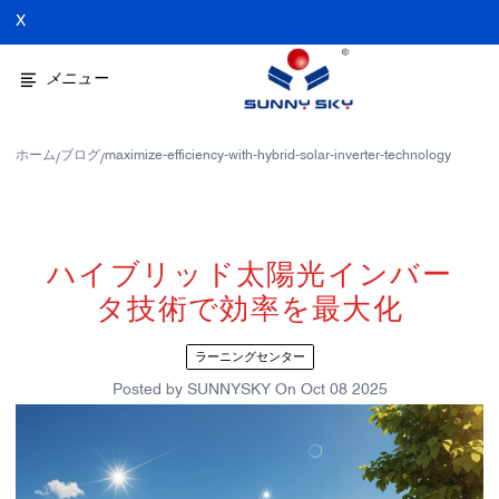
X
メニュー
ホーム
ブログ
maximize-efficiency-with-hybrid-solar-inverter-technology
/
/
ハイブリッド太陽光インバー
タ技術で効率を最大化
ラーニングセンター
Posted by
SUNNYSKY
On
Oct 08 2025