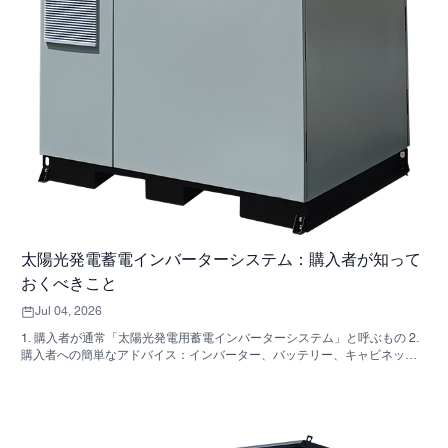
太陽光発電蓄電インバーターシステム：購入者が知って
おくべきこと
Jul 04, 2026
1. 購入者が通常「太陽光発電用蓄電インバーターシステム」と呼ぶもの 2.
購入者への簡単なアドバイス：インバーター、バッテリー、キャビネット
は同じ決定事項ではない 3. これらのシステムが使用されている場所 4. キャ
ビネット型フォーマットが教えてくれること 5．実際に重要な選考基準 6.
購入者がよく犯す間違い 7．見積もりを依頼する前に確認すべきこと 8.
SUNNYSKYがどのように関わってくるか 9. よくある質問：太陽光発電用
蓄電インバーターシステム 10. 購入者の次のステップ