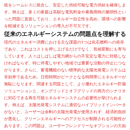
統をシームレスに統合し、安定した持続可能な電力供給を確保しま
す。例えば、多くの家庭は高額な電気料金や暴風雨時の脆弱性とい
った問題に直面しており、エネルギー自立性を高め、環境への影響
を軽減するソリューションの導入が不可欠です。
従来のエネルギーシステムの問題点を理解する
現代のエネルギー消費における主な課題の1つは化石燃料への依存
であり、これはコストを押し上げるだけでなく、気候変動にも寄与
しています。人々はしばしば電力網からの不安定な電力に対処しな
ければならず、特に停電しやすい地域では重要な活動の停止につな
がります。さらに、蓄電機能のない標準的な太陽光発電システムは
非効率であるため、日照時間がピークとなる時間帯にエネルギーが
無駄になります。関連する問題として、より優れたエネルギー貯蔵
ソリューションと、オングリッドとオフグリッドの両方のシナリオ
に対応できる再生可能エネルギーシステムの必要性が挙げられま
す。例えば、太陽光発電システムに適切なハイブリッドインバータ
がないと、ユーザーは余剰の太陽光発電が使用されず、経済的負担
が悪化し、クリーンエネルギーへのアクセスが制限される可能性が
あります。この問題は、ユーザーフレンドリーなオプションの欠如