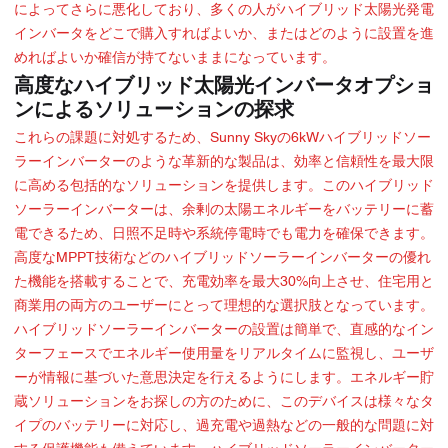
によってさらに悪化しており、多くの人がハイブリッド太陽光発電
インバータをどこで購入すればよいか、またはどのように設置を進
めればよいか確信が持てないままになっています。
高度なハイブリッド太陽光インバータオプショ
ンによるソリューションの探求
これらの課題に対処するため、Sunny Skyの6kWハイブリッドソー
ラーインバーターのような革新的な製品は、効率と信頼性を最大限
に高める包括的なソリューションを提供します。このハイブリッド
ソーラーインバーターは、余剰の太陽エネルギーをバッテリーに蓄
電できるため、日照不足時や系統停電時でも電力を確保できます。
高度なMPPT技術などのハイブリッドソーラーインバーターの優れ
た機能を搭載することで、充電効率を最大30%向上させ、住宅用と
商業用の両方のユーザーにとって理想的な選択肢となっています。
ハイブリッドソーラーインバーターの設置は簡単で、直感的なイン
ターフェースでエネルギー使用量をリアルタイムに監視し、ユーザ
ーが情報に基づいた意思決定を行えるようにします。エネルギー貯
蔵ソリューションをお探しの方のために、このデバイスは様々なタ
イプのバッテリーに対応し、過充電や過熱などの一般的な問題に対