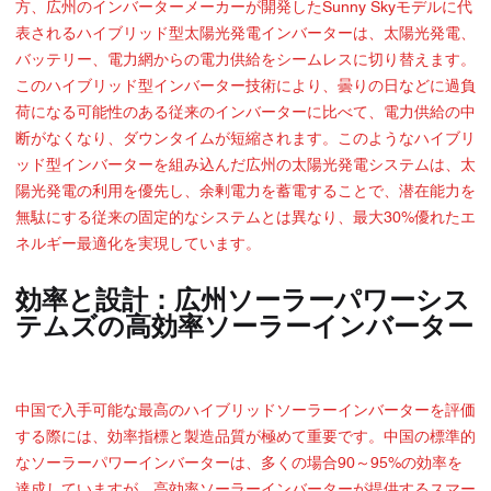
方、広州のインバーターメーカーが開発したSunny Skyモデルに代
表されるハイブリッド型太陽光発電インバーターは、太陽光発電、
バッテリー、電力網からの電力供給をシームレスに切り替えます。
このハイブリッド型インバーター技術により、曇りの日などに過負
荷になる可能性のある従来のインバーターに比べて、電力供給の中
断がなくなり、ダウンタイムが短縮されます。このようなハイブリ
ッド型インバーターを組み込んだ広州の太陽光発電システムは、太
陽光発電の利用を優先し、余剰電力を蓄電することで、潜在能力を
無駄にする従来の固定的なシステムとは異なり、最大30%優れたエ
ネルギー最適化を実現しています。
効率と設計：広州ソーラーパワーシス
テムズの高効率ソーラーインバーター
中国で入手可能な最高のハイブリッドソーラーインバーターを評価
する際には、効率指標と製造品質が極めて重要です。中国の標準的
なソーラーパワーインバーターは、多くの場合90～95%の効率を
達成していますが、高効率ソーラーインバーターが提供するスマー