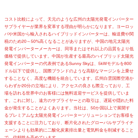
コスト比較によって、天元のような広州の太陽光発電インバーター
サプライヤーが業界を変革する理由が明らかになります。ヨーロッ
パや米国から輸入されるハイブリッドインバーターは、輸送費や関
税のため20～50%高くなることがありますが、中国の地元太陽光
発電インバーターメーカーは、同等またはそれ以上の品質をより低
価格で提供しています。中国が生産する最高のハイブリッド太陽光
発電インバーターの代表例であるSunny Skyは、5kWモデルを800
ドル以下で提供し、国際ブランドのような高額なマージンを上乗せ
することなく、高度な機能を統合しています。広州白雲国際空港か
らわずか20分の立地により、アクセスの良さも際立っており、工
場を訪れる世界中のお客様には無料送迎サービスを提供していま
す。これに対し、遠方のサプライヤーとの取引は、遅延や隠れた料
金が発生することがよくあります。当社は、50か国以上で展開す
るプレミアムな太陽光発電インバーターソリューションでお客様を
支援することに注力しており、断片化されたグローバルサプライチ
ェーンよりも効果的に二酸化炭素排出量と電気料金を削減すること
で、信頼性を高めています。