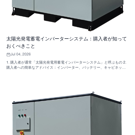
太陽光発電蓄電インバーターシステム：購入者が知って
おくべきこと
Jul 04, 2026
1. 購入者が通常「太陽光発電用蓄電インバーターシステム」と呼ぶもの 2.
購入者への簡単なアドバイス：インバーター、バッテリー、キャビネット
は同じ決定事項ではない 3. これらのシステムが使用されている場所 4. キャ
ビネット型フォーマットが教えてくれること 5．実際に重要な選考基準 6.
購入者がよく犯す間違い 7．見積もりを依頼する前に確認すべきこと 8.
SUNNYSKYがどのように関わってくるか 9. よくある質問：太陽光発電用
蓄電インバーターシステム 10. 購入者の次のステップ