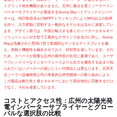
トグリッド統合機能がありません。広州に拠点を置くソーラーイン
バーターサプライヤーが製造するSunny Skyハイブリッドインバー
ターは、特許取得済みのMPPTトラッキングにより98%以上の効率
を誇り、入力変動に苦戦する一般的なモデルをはるかに凌駕してい
ます。デザイン面では、中​​国が輸入する多くのソーラーエネルギー
ソリューションが大型で工業的なデザインであるのに対し、Sunny
Skyは洗練された壁掛け型で直感的なデジタルディスプレイを備
え、美観と機能性を融合させており、好対照を成しています。その
ため、スペースが貴重な広州の都市部の住宅に最適であり、ユーザ
ーフレンドリーなインターフェースよりも出力を優先するあまり知
られていないメーカーの扱いにくい代替品とは異なります。広州天
元ソーラー設備有限公司の革新的な研究開発への取り組みにより、
この製品は耐久性と省エネルギーにおいて競合他社に匹敵するだけ
でなく、それを凌駕しています。
コストとアクセス性：広州の太陽光発
電インバーターサプライヤーとグロー
バルな選択肢の比較