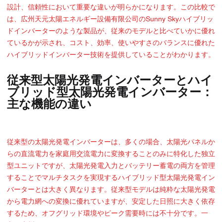
設計、信頼性において重要な違いが明らかになります。この比較で
は、広州天元太陽エネルギー設備有限公司のSunny Skyハイブリッ
ドインバーターのような製品が、従来のモデルと比べていかに優れ
ているかが示され、コスト、効率、使いやすさのバランスに優れた
ハイブリッドインバーター技術を提供していることがわかります。
従来型太陽光発電インバーターとハイ
ブリッド型太陽光発電インバーター：
主な機能の違い
従来型の太陽光発電インバーターは、多くの場合、太陽光パネルか
らの直流電力を家庭用交流電力に変換することのみに特化した独立
型ユニットですが、太陽光発電入力とバッテリー蓄電の両方を管理
することでマルチタスクを実現するハイブリッド型太陽光発電イン
バーターとは大きく異なります。従来型モデルは純粋な太陽光発電
から電力網への変換に優れていますが、安定した日照に大きく依存
するため、オフグリッド環境やピーク需要時には不十分です。一