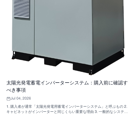
太陽光発電蓄電インバーターシステム：購入前に確認す
べき事項
Jul 04, 2026
1. 購入者が通常「太陽光発電用蓄電インバーターシステム」と呼ぶもの 2.
キャビネットがインバーターと同じくらい重要な理由 3. 一般的なシステム
の種類とその適用範囲 3.1 住宅用蓄電インバーター 3.2 商用太陽光発電イン
バーター 3.3 オフグリッド太陽光発電インバーター 4. 見積もりを比較する
前に確認すべき簡単な購入者チェックリスト 5. 購入者が犯しがちな典型的
な間違い 6. SUNNYSKYが議論に加える内容 7. よくある質問 8. 次のステッ