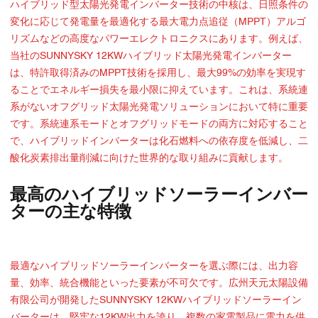
ハイブリッド型太陽光発電インバーター技術の中核は、日照条件の
変化に応じて発電量を最適化する最大電力点追従（MPPT）アルゴ
リズムなどの高度なパワーエレクトロニクスにあります。例えば、
当社のSUNNYSKY 12KWハイブリッド太陽光発電インバーター
は、特許取得済みのMPPT技術を採用し、最大99%の効率を実現す
ることでエネルギー損失を最小限に抑えています。これは、系統連
系がないオフグリッド太陽光発電ソリューションにおいて特に重要
です。系統連系モードとオフグリッドモードの両方に対応すること
で、ハイブリッドインバーターは化石燃料への依存度を低減し、二
酸化炭素排出量削減に向けた世界的な取り組みに貢献します。
最高のハイブリッドソーラーインバー
ターの主な特徴
最適なハイブリッドソーラーインバーターを選ぶ際には、出力容
量、効率、統合機能といった要素が不可欠です。広州天元太陽設備
有限公司が開発したSUNNYSKY 12KWハイブリッドソーラーイン
バーターは、堅牢な12KW出力を誇り、複数の家電製品に電力を供