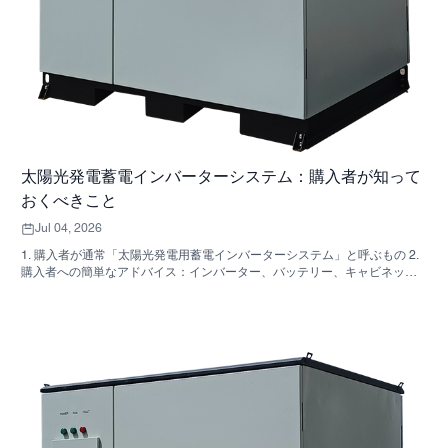
太陽光発電蓄電インバーターシステム：購入者が知って
おくべきこと
Jul 04, 2026
1. 購入者が通常「太陽光発電用蓄電インバーターシステム」と呼ぶもの 2.
購入者への簡単なアドバイス：インバーター、バッテリー、キャビネット
は同じ決定事項ではない 3. これらのシステムが使用されている場所 4. キャ
ビネット型フォーマットが教えてくれること 5．実際に重要な選考基準 6.
購入者がよく犯す間違い 7．見積もりを依頼する前に確認すべきこと 8.
SUNNYSKYがどのように関わってくるか 9. よくある質問：太陽光発電用
蓄電インバーターシステム 10. 購入者の次のステップ