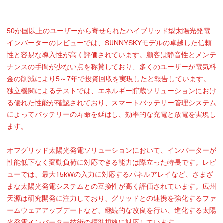
50か国以上のユーザーから寄せられたハイブリッド型太陽光発電
インバーターのレビューでは、SUNNYSKYモデルの卓越した信頼
性と容易な導入性が高く評価されています。顧客は静音性とメンテ
ナンスの手間が少ない点を称賛しており、多くのユーザーが電気料
金の削減により5～7年で投資回収を実現したと報告しています。
独立機関によるテストでは、エネルギー貯蔵ソリューションにおけ
る優れた性能が確認されており、スマートバッテリー管理システム
によってバッテリーの寿命を延ばし、効率的な充電と放電を実現し
ます。
オフグリッド太陽光発電ソリューションにおいて、インバーターが
性能低下なく変動負荷に対応できる能力は際立った特長です。レビ
ューでは、最大15kWの入力に対応するパネルアレイなど、さまざ
まな太陽光発電システムとの互換性が高く評価されています。広州
天源は研究開発に注力しており、グリッドとの連携を強化するファ
ームウェアアップデートなど、継続的な改良を行い、進化する太陽
光発電インバーター技術の標準規格に対応しています。