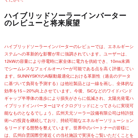
ください。
ハイブリッドソーラーインバーター
のレビューと将来展望
ハイブリッドソーラーインバーターのレビューでは、エネルギーシ
ステムへの革新的な影響が常に強調されています。ユーザーは、
12kWの容量により停電時に家全体に電力を供給でき、10ms未満
でシームレスなフェイルオーバーが可能である点を高く評価してい
ます。SUNNYSKYのAI駆動最適化における革新性（過去のデータ
に基づいて負荷を予測する）は他社製品とは一線を画し、全体的な
効率を15～20%向上させています。今後、SiCなどのワイドバンド
ギャップ半導体の進歩により損失がさらに低減され、太陽光発電ハ
イブリッドインバーターはマイクログリッドにとってさらに実現可
能なものとなるでしょう。広州天元ソーラー設備有限公司は特許技
術への投資を継続しており、持続可能なエネルギーソリューション
をリードする態勢を整えています。世界中のパートナーの皆様に
は、広州白雲国際空港近くの当社施設で実演をご覧いただくことを