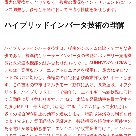
電力に変換するだけでなく、複数の電源をインテリジェントにバラ
ンス調整し、多様な用途において最適な性能を保証します。
ハイブリッドインバータ技術の理解
ハイブリッドインバータ技術は、従来のシステムに比べて大きな進
歩であり、標準的なソーラーインバータの機能にバッテリー充電機
能と系統連系機能を組み合わせたものです。SUNNYSKYの12kWモ
デルは、高度なパワーエレクトロニクスを採用し、最大12キロワ
ットの出力に対応し、高需要の住宅および商業施設をサポートしま
す。この技術の中核はマルチモード動作にあり、系統連系、オフグ
リッド、ハイブリッドモードで動作し、エネルギー供給状況に応じ
て自動的に切り替わります。これは、太陽光発電効率を最大化する
高度なMPPT（最大電力点追従）アルゴリズムによって実現され、
多くの場合98%以上の効率を達成します。特許取得済みの制御回路
により安定した電圧調整が保証され、接続機器を損傷する可能性の
ある電圧変動を防ぎます。エンジニアや設置業者向けに、インバー