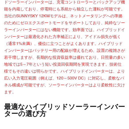
ドソーラーインバーターは、充電コントローラーとバックアップ機
能を内蔵しており、停電時にも系統から独立した運転が可能です。
当社のSUNNYSKY 12KWモデルは、ネットメータリングへの準拠
のためにゼロエクスポートモードをサポートしており、純粋なソー
ラーインバーターにはない機能です。効率面では、ハイブリッドイ
ンバーターは最適化された力率補正により、アイドル損失が低く
（通常1%未満）、優位に立つことがよくあります。ハイブリッド
インバーターはバッテリー用の配線が増えるため、設置の複雑さが
若干増しますが、長期的な投資収益率は優れており、日照量の多い
地域では5～7年という短い投資回収期間を実現できます。技術仕
様でもその違いは明らかです。ハイブリッドインバーターは、より
広い入力電圧範囲（例えば、120～500V DC）に対応し、柔軟なパ
ネル構成が可能ですが、ソーラーインバーターはより柔軟性に欠け
ます。
最適なハイブリッドソーラーインバー
ターの選び方