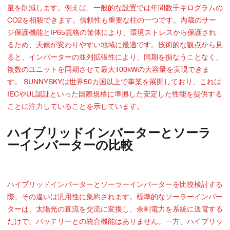
量を削減します。例えば、一般的な設置では年間数千キログラムの
CO2を相殺できます。信頼性も重要な柱の一つです。内蔵のサー
ジ保護機能とIP65規格の筐体により、環境ストレスから保護され
るため、天候が変わりやすい地域に最適です。技術的な観点から見
ると、インバーターの並列拡張性により、同期を損なうことなく、
複数のユニットを同期させて最大100kWの大容量を実現できま
す。 SUNNYSKYは世界50カ国以上で事業を展開しており、これは
IECやUL認証といった国際規格に準拠した安定した性能を提供する
ことに注力していることを示しています。
ハイブリッドインバーターとソーラ
ーインバーターの比較
ハイブリッドインバーターとソーラーインバーターを比較検討する
際、その違いは汎用性に集約されます。標準的なソーラーインバー
ターは、太陽光の直流を交流に変換し、余剰電力を系統に送電する
だけで、バッテリーとの統合機能はありません。一方、ハイブリッ