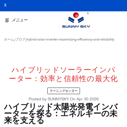
X
メニュー
ホーム
ブログ
hybrid-solar-inverter-maximizing-efficiency-and-reliability
/
/
ハイブリッドソーラーインバ
ーター：効率と信頼性の最大化
ラーニングセンター
Posted by
SUNNYSKY
On
Apr 30 2026
ハイブリッド太陽光発電インバ
ーターを探る：エネルギーの未
来を支える