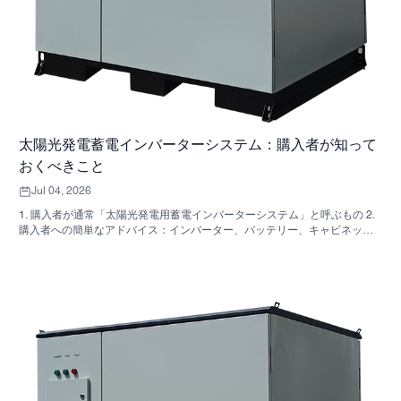
太陽光発電蓄電インバーターシステム：購入者が知って
おくべきこと
Jul 04, 2026
1. 購入者が通常「太陽光発電用蓄電インバーターシステム」と呼ぶもの 2.
購入者への簡単なアドバイス：インバーター、バッテリー、キャビネット
は同じ決定事項ではない 3. これらのシステムが使用されている場所 4. キャ
ビネット型フォーマットが教えてくれること 5．実際に重要な選考基準 6.
購入者がよく犯す間違い 7．見積もりを依頼する前に確認すべきこと 8.
SUNNYSKYがどのように関わってくるか 9. よくある質問：太陽光発電用
蓄電インバーターシステム 10. 購入者の次のステップ