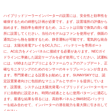
ハイブリッドソーラーインバーターの設置には、安全性と効率性を
確保するための綿密な計画が必要です。まず、設置場所の評価から
始めます。熱効率を維持するため、ユニットは日陰で換気の良い場
所に設置してください。当社のモデルはファンを使用せず、側面の
通気口から熱を放散するため、静音運転が可能です。電気的な統合
には、太陽光発電アレイをDC入力に、バッテリーを専用ポート
に、AC出力をメインパネルに接続する必要があります。NECガイ
ドラインに準拠した認定ケーブルを必ず使用してください。試運転
には、USBまたはアプリによるファームウェアのアップデート、正
確なモニタリングのためのセンサーのキャリブレーションが含まれ
ます。専門業者による設置をお勧めします。SUNNYSKYでは、認
定設置業者向けに包括的なマニュアルとサポートを提供していま
す。設置後、システムは太陽光発電ハイブリッドインバーターモー
ドに自動的に設定され、時間の経過とともに使用パターンに適応し
ます。最適な結果を得るには、高効率パネルとBMS対応バッテリ
ーを組み合わせて、インバーターの潜在能力を最大限に引き出して