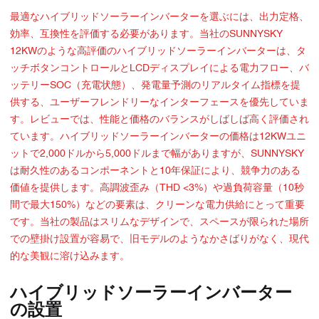
最適なハイブリッドソーラーインバーターを選ぶには、出力定格、
効率、互換性を評価する必要があります。当社のSUNNYSKY
12KWのような高評価のハイブリッドソーラーインバーターは、タ
ッチボタンコントロールとLCDディスプレイによる電力フロー、バ
ッテリーSOC（充電状態）、発電量予測のリアルタイム指標を提
供する、ユーザーフレンドリーなインターフェースを優先していま
す。レビューでは、性能と価格のバランスがしばしば高く評価され
ています。ハイブリッドソーラーインバーターの価格は12KWユニ
ットで2,000ドルから5,000ドルまで幅がありますが、SUNNYSKY
は耐久性のあるコンポーネントと10年保証により、競争力のある
価値を提供します。高調波歪み（THD <3%）や過負荷容量（10秒
間で最大150%）などの要素は、クリーンな電力供給にとって重要
です。当社の製品はスリムなデザインで、スペースが限られた場所
での壁掛け設置が容易で、旧モデルのようなかさばりがなく、現代
的な美観に溶け込みます。
ハイブリッドソーラーインバーター
の設置