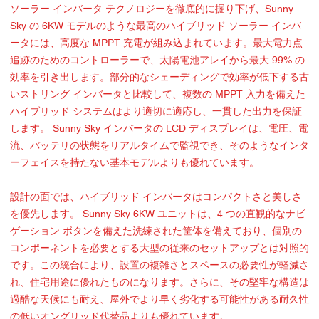
ソーラー インバータ テクノロジーを徹底的に掘り下げ、Sunny
Sky の 6KW モデルのような最高のハイブリッド ソーラー インバ
ータには、高度な MPPT 充電が組み込まれています。最大電力点
追跡のためのコントローラーで、太陽電池アレイから最大 99% の
効率を引き出します。部分的なシェーディングで効率が低下する古
いストリング インバータと比較して、複数の MPPT 入力を備えた
ハイブリッド システムはより適切に適応し、一貫した出力を保証
します。 Sunny Sky インバータの LCD ディスプレイは、電圧、電
流、バッテリの状態をリアルタイムで監視でき、そのようなインタ
ーフェイスを持たない基本モデルよりも優れています。
設計の面では、ハイブリッド インバータはコンパクトさと美しさ
を優先します。 Sunny Sky 6KW ユニットは、4 つの直観的なナビ
ゲーション ボタンを備えた洗練された筐体を備えており、個別の
コンポーネントを必要とする大型の従来のセットアップとは対照的
です。この統合により、設置の複雑さとスペースの必要性が軽減さ
れ、住宅用途に優れたものになります。さらに、その堅牢な構造は
過酷な天候にも耐え、屋外でより早く劣化する可能性がある耐久性
の低いオングリッド代替品よりも優れています。