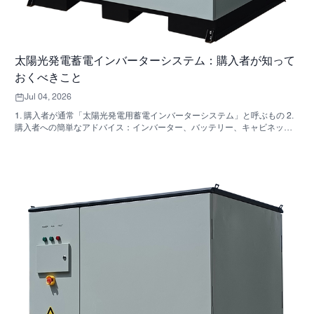
太陽光発電蓄電インバーターシステム：購入者が知って
おくべきこと
Jul 04, 2026
1. 購入者が通常「太陽光発電用蓄電インバーターシステム」と呼ぶもの 2.
購入者への簡単なアドバイス：インバーター、バッテリー、キャビネット
は同じ決定事項ではない 3. これらのシステムが使用されている場所 4. キャ
ビネット型フォーマットが教えてくれること 5．実際に重要な選考基準 6.
購入者がよく犯す間違い 7．見積もりを依頼する前に確認すべきこと 8.
SUNNYSKYがどのように関わってくるか 9. よくある質問：太陽光発電用
蓄電インバーターシステム 10. 購入者の次のステップ