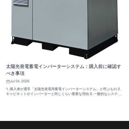
太陽光発電蓄電インバーターシステム：購入前に確認す
べき事項
Jul 04, 2026
1. 購入者が通常「太陽光発電用蓄電インバーターシステム」と呼ぶもの 2.
キャビネットがインバーターと同じくらい重要な理由 3. 一般的なシステム
の種類とその適用範囲 3.1 住宅用蓄電インバーター 3.2 商用太陽光発電イン
バーター 3.3 オフグリッド太陽光発電インバーター 4. 見積もりを比較する
前に確認すべき簡単な購入者チェックリスト 5. 購入者が犯しがちな典型的
な間違い 6. SUNNYSKYが議論に加える内容 7. よくある質問 8. 次のステッ
プ