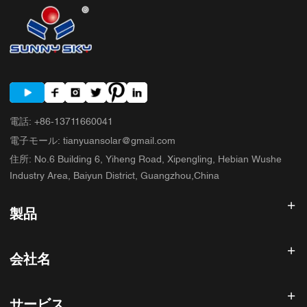
電話
:
+86-13711660041
電子モール
:
tianyuansolar@gmail.com
住所
:
No.6 Building 6, Yiheng Road, Xipengling, Hebian Wushe
Industry Area, Baiyun District, Guangzhou,China
製品
太陽光発電インバータ
会社名
ソーラーパネル
太陽電池
ホーム
太陽光発電システム
サービス
製品