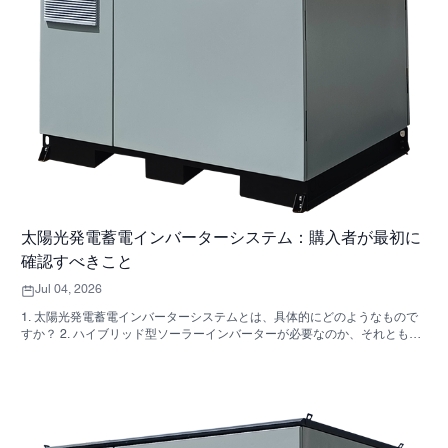
太陽光発電蓄電インバーターシステム：購入者が最初に
確認すべきこと
Jul 04, 2026
1. 太陽光発電蓄電インバーターシステムとは、具体的にどのようなもので
すか？ 2. ハイブリッド型ソーラーインバーターが必要なのか、それとも独
立した収納キャビネットが必要なのか、どうすれば分かりますか？ 3. 産業
用エネルギー貯蔵キャビネットを購入する際に、最初に確認すべき点は何
ですか？ 4. 主な応用シナリオは何ですか？ 5. FAQ：調達チームが早い段階
で尋ねるべき質問 6．製造能力が依然として重要な理由 7. 購入者にとって
次のステップは何ですか？