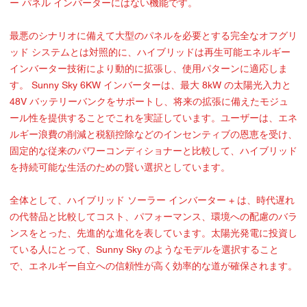
ー パネル インバーターにはない機能です。
最悪のシナリオに備えて大型のパネルを必要とする完全なオフグリ
ッド システムとは対照的に、ハイブリッドは再生可能エネルギー
インバーター技術により動的に拡張し、使用パターンに適応しま
す。 Sunny Sky 6KW インバーターは、最大 8kW の太陽光入力と
48V バッテリーバンクをサポートし、将来の拡張に備えたモジュ
ール性を提供することでこれを実証しています。ユーザーは、エネ
ルギー浪費の削減と税額控除などのインセンティブの恩恵を受け、
固定的な従来のパワーコンディショナーと比較して、ハイブリッド
を持続可能な生活のための賢い選択としています。
全体として、ハイブリッド ソーラー インバーター + は、時代遅れ
の代替品と比較してコスト、パフォーマンス、環境への配慮のバラ
ンスをとった、先進的な進化を表しています。太陽光発電に投資し
ている人にとって、Sunny Sky のようなモデルを選択すること
で、エネルギー自立への信頼性が高く効率的な道が確保されます。