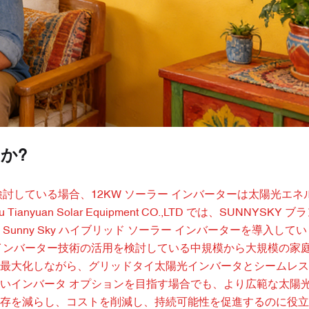
か?
討している場合、12KW ソーラー インバーターは太陽光エネ
uan Solar Equipment CO.,LTD では、SUNNYSKY
nny Sky ハイブリッド ソーラー インバーターを導入して
電インバーター技術の活用を検討している中規模から大規模の家
最大化しながら、グリッドタイ太陽光インバータとシームレス
いインバータ オプションを目指す場合でも、より広範な太陽
存を減らし、コストを削減し、持続可能性を促進するのに役立