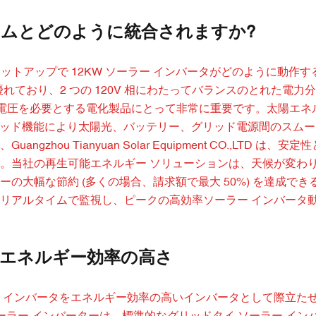
ステムとどのように統合されますか?
ットアップで 12KW ソーラー インバータがどのように動作
て優れており、2 つの 120V 相にわたってバランスのとれた電力
高電圧を必要とする電化製品にとって非常に重要です。太陽エネ
イブリッド機能により太陽光、バッテリー、グリッド電源間のスム
u Tianyuan Solar Equipment CO.,LTD は、安
。当社の再生可能エネルギー ソリューションは、天候が変わ
大幅な節約 (多くの場合、請求額で最大 50%) を達成でき
リアルタイムで監視し、ピークの高効率ソーラー インバータ
ータのエネルギー効率の高さ
ー インバータをエネルギー効率の高いインバータとして際立た