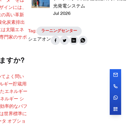
ンバーターをは
光発電システム
デザインには、
Jul 2026
性の高い革新
酸化炭素排出
には太陽エネ
Tag:
ラーニングセンター
と専門家のサポ
シェアオン
ますか?
いてよく問い
ネルギー貯蔵用
たエネルギー
ネルギー シ
効率的なパフ
ータは世界標準に
タ オプショ