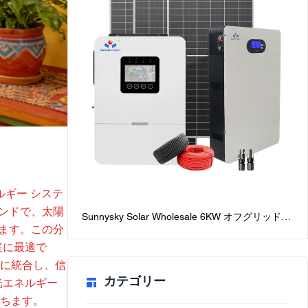
ルギー システ
 ブランドで、太陽
Sunnysky Solar Wholesale 6KW オフグリッド太
います。この分
陽光発電システム家庭用最高のバッテリー付きオ
フグリッドソーラーシステムパッケージ
庭に最適で
に統合し、信
カテゴリー
光エネルギー
ちます。