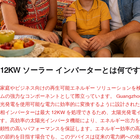
12KW ソーラー インバーターとは何です
家庭やビジネス向けの再生可能エネルギー ソリューションを検
ムの強力なコンポーネントとして際立っています。 Guangzhou Tiany
光発電を使用可能な電力に効率的に変換するように設計された Su
相インバーターは最大 12KW を処理できるため、太陽光発
す。高効率の太陽光インバータ機能により、エネルギー出力を
頼性の高いパフォーマンスを保証します。エネルギー効率の高
の節約を目指す場合でも、このデバイスは従来の電力網への依