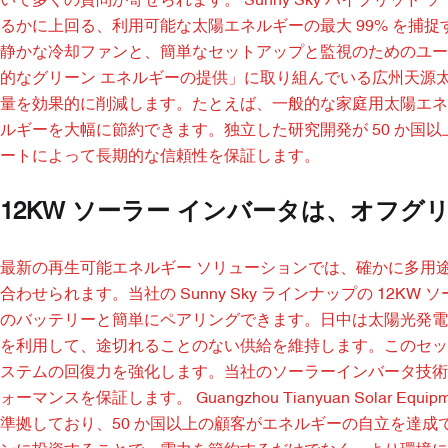
いて多くの質問が寄せられます。 Sunny Sky ハイブリッ
るかに上回る、利用可能な太陽エネルギーの最大 99% を捕捉
静かな冷却ファンと、簡単なセットアップと監視のためのユー
的なグリーン エネルギーの提供」に取り組んでいる広州天源太陽
量を効果的に削減します。たとえば、一般的な家庭用太陽エネ
ルギーを大幅に節約できます。独立した研究開発が 50 か国
ートによって長期的な信頼性を保証します。
12KW ソーラー インバータは、オフ
最新の再生可能エネルギー ソリューションでは、確かに多用
合わせられます。当社の Sunny Sky ラインナップの 12
のバッテリーと簡単にペアリングできます。日中は太陽光発電
を利用して、途切れることのない供給を維持します。このセッ
ステムの回復力を強化します。当社のソーラーインバータ技術
ォーマンスを保証します。 Guangzhou Tianyuan Solar 
準拠しており、50 か国以上の顧客がエネルギーの自立を達成