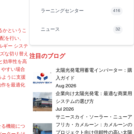
ラーニングセンター
416
ニュース
32
するかというこ
分配を行い、
ルギー システ
ーズな切り替え
注目のブログ
定性と効率性を高
りやすい場合
太陽光発電用蓄電インバーター：購
るように支援
入ガイド
動作を最適化
Aug 2026
企業向け太陽光発電：最適な商業用
システムの選び方
Jul 2026
サニースカイ・ソーラー・ニューア
フリカ・カメルーン：カメルーンの
せる機能につ
プロジェクト向け信頼性の高い太陽