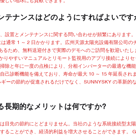
優しい地球にも貢献できます。
メンテナンスはどのようにすればよいです
、設置とメンテナンスに関する問い合わせが頻繁にあります。
通常 1 ～ 2 日かかります。広州天源太陽光設備有限公司の
にあるため、無料送迎付きで実際のデモへのご訪問を歓迎いたしま
わかりやすいマニュアルとリモート監視用のアプリ接続によりセ
掃除と年に一度の点検により、分相インバーターの最適な機能
診断機能を備えており、寿命が最大 10 ～ 15 年延長され
ギーの節約が促進されるだけでなく、SUNNYSKY の革新的
する長期的なメリットは何ですか?
ットは目先の節約にとどまりません。当社のような系統接続型太
ことができ、経済的利益を増大させることができます。 Guan