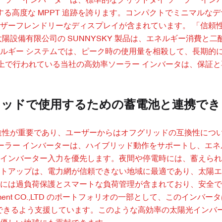
ド ソーラー インバーターは、標準的なグリッドタイ ソーラー イ
する高度な MPPT 追跡を誇ります。コンパクトでミニマルな
ザーフレンドリーなディスプレイが含まれています。 「信頼
設備有限公司の SUNNYSKY 製品は、エネルギー消費と二
ルギー システムでは、ピーク時の使用量を相殺して、長期的
以上で行われている当社の高効率ソーラー インバータは、保証
グリッドで使用するための蓄電池と連携でき
途性が重要であり、ユーザーからはオフグリッドの互換性につ
KW ソーラー インバーターは、ハイブリッド動作をサポートし、エ
インバーター入力を優先します。夜間や停電時には、蓄えられ
トアップは、電力網が信頼できない地域に最適であり、太陽エ
には過負荷保護とスマートな負荷管理が含まれており、安全で
Equipment CO.,LTD のポートフォリオの一部として、このインバ
できるよう支援しています。このような高効率の太陽光インバー