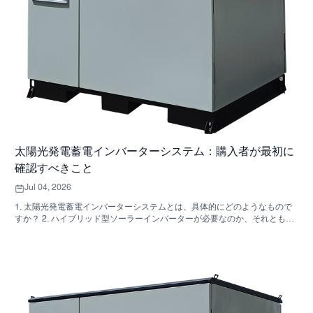
太陽光発電蓄電インバーターシステム：購入者が最初に
確認すべきこと
Jul 04, 2026
1. 太陽光発電蓄電インバーターシステムとは、具体的にどのようなもので
すか？ 2. ハイブリッド型ソーラーインバーターが必要なのか、それとも独
立した収納キャビネットが必要なのか、どうすれば分かりますか？ 3. 産業
用エネルギー貯蔵キャビネットを購入する際に、最初に確認すべき点は何
ですか？ 4. 主な応用シナリオは何ですか？ 5. FAQ：調達チームが早い段階
で尋ねるべき質問 6．製造能力が依然として重要な理由 7. 購入者にとって
次のステップは何ですか？