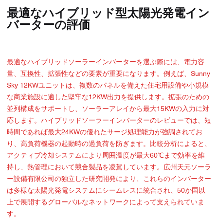
最適なハイブリッド型太陽光発電イン
バーターの評価
最適なハイブリッドソーラーインバーターを選ぶ際には、電力容
量、互換性、拡張性などの要素が重要になります。例えば、Sunny
Sky 12KWユニットは、複数のパネルを備えた住宅用設備や小規模
な商業施設に適した堅牢な12KW出力を提供します。拡張のための
並列構成をサポートし、ソーラーアレイから最大15KWの入力に対
応します。ハイブリッドソーラーインバーターのレビューでは、短
時間であれば最大24KWの優れたサージ処理能力が強調されてお
り、高負荷機器の起動時の過負荷を防ぎます。比較分析によると、
アクティブ冷却システムにより周囲温度が最大60℃まで効率を維
持し、熱管理において競合製品を凌駕しています。広州天元ソーラ
ー設備有限公司の独立した研究開発により、これらのインバーター
は多様な太陽光発電システムにシームレスに統合され、50か国以
上で展開するグローバルなネットワークによって支えられていま
す。