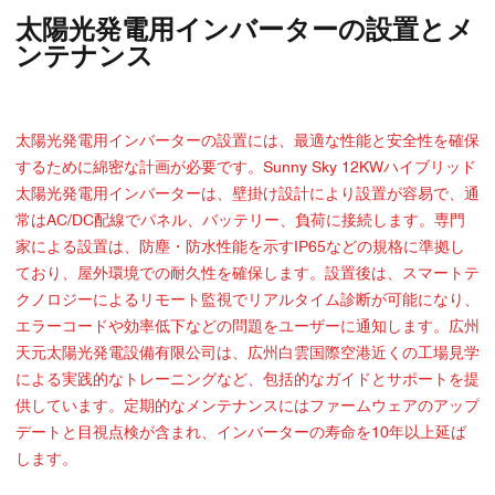
太陽光発電用インバーターの設置とメ
ンテナンス
太陽光発電用インバーターの設置には、最適な性能と安全性を確保
するために綿密な計画が必要です。Sunny Sky 12KWハイブリッド
太陽光発電用インバーターは、壁掛け設計により設置が容易で、通
常はAC/DC配線でパネル、バッテリー、負荷に接続します。専門
家による設置は、防塵・防水性能を示すIP65などの規格に準拠し
ており、屋外環境での耐久性を確保します。設置後は、スマートテ
クノロジーによるリモート監視でリアルタイム診断が可能になり、
エラーコードや効率低下などの問題をユーザーに通知します。広州
天元太陽光発電設備有限公司は、広州白雲国際空港近くの工場見学
による実践的なトレーニングなど、包括的なガイドとサポートを提
供しています。定期的なメンテナンスにはファームウェアのアップ
デートと目視点検が含まれ、インバーターの寿命を10年以上延ば
します。