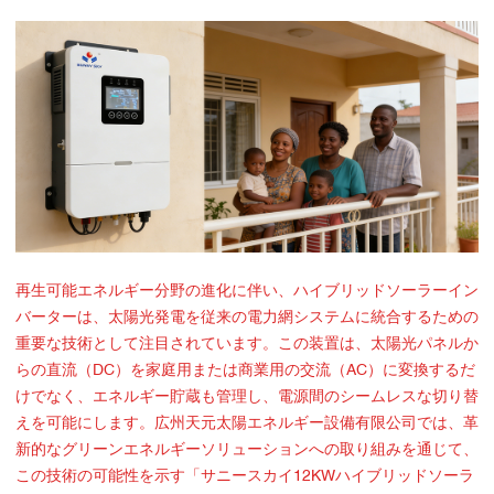
再生可能エネルギー分野の進化に伴い、ハイブリッドソーラーイン
バーターは、太陽光発電を従来の電力網システムに統合するための
重要な技術として注目されています。この装置は、太陽光パネルか
らの直流（DC）を家庭用または商業用の交流（AC）に変換するだ
けでなく、エネルギー貯蔵も管理し、電源間のシームレスな切り替
えを可能にします。広州天元太陽エネルギー設備有限公司では、革
新的なグリーンエネルギーソリューションへの取り組みを通じて、
この技術の可能性を示す「サニースカイ12KWハイブリッドソーラ