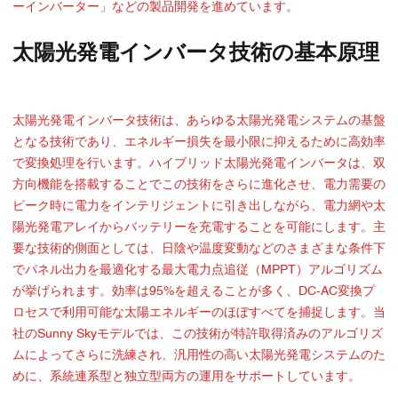
ーインバーター」などの製品開発を進めています。
太陽光発電インバータ技術の基本原理
太陽光発電インバータ技術は、あらゆる太陽光発電システムの基盤
となる技術であり、エネルギー損失を最小限に抑えるために高効率
で変換処理を行います。ハイブリッド太陽光発電インバータは、双
方向機能を搭載することでこの技術をさらに進化させ、電力需要の
ピーク時に電力をインテリジェントに引き出しながら、電力網や太
陽光発電アレイからバッテリーを充電することを可能にします。主
要な技術的側面としては、日陰や温度変動などのさまざまな条件下
でパネル出力を最適化する最大電力点追従（MPPT）アルゴリズム
が挙げられます。効率は95%を超えることが多く、DC-AC変換プ
ロセスで利用可能な太陽エネルギーのほぼすべてを捕捉します。当
社のSunny Skyモデルでは、この技術が特許取得済みのアルゴリズ
ムによってさらに洗練され、汎用性の高い太陽光発電システムのた
めに、系統連系型と独立型両方の運用をサポートしています。