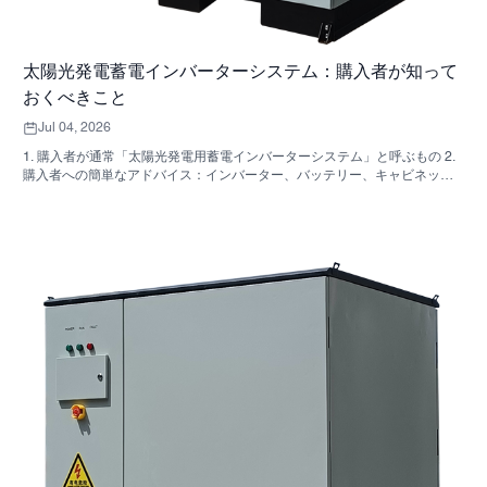
太陽光発電蓄電インバーターシステム：購入者が知って
おくべきこと
Jul 04, 2026
1. 購入者が通常「太陽光発電用蓄電インバーターシステム」と呼ぶもの 2.
購入者への簡単なアドバイス：インバーター、バッテリー、キャビネット
は同じ決定事項ではない 3. これらのシステムが使用されている場所 4. キャ
ビネット型フォーマットが教えてくれること 5．実際に重要な選考基準 6.
購入者がよく犯す間違い 7．見積もりを依頼する前に確認すべきこと 8.
SUNNYSKYがどのように関わってくるか 9. よくある質問：太陽光発電用
蓄電インバーターシステム 10. 購入者の次のステップ