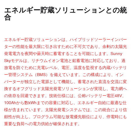
エネルギー貯蔵ソリューションとの統
合
エネルギー貯蔵ソリューションは、ハイブリッドソーラーインバー
ターの性能を最大限に引き出すために不可欠であり、余剰の太陽光
発電電力を夜間や曇天時に蓄電することを可能にします。Sunny
Skyモデルは、リチウムイオン電池と鉛蓄電池に対応しており、過
放電を防ぐために充電レベル、電圧、温度を監視する内蔵バッテリ
ー管理システム（BMS）を備えています。この構成により、イン
バーターが独立した電源として機能し、蓄電された直流を交流に変
換するオフグリッド太陽光発電ソリューションが実現し、電力網へ
の依存を回避できます。技術仕様には、公称バッテリー電圧48V、
100Ahから数kWhまでの容量に対応し、エネルギー自給に最適な仕
様が含まれています。太陽光発電システムでは、この統合により信
頼性が向上し、プログラム可能な放電優先順位により、停電時にも
重要な負荷への電力供給が確保されます。