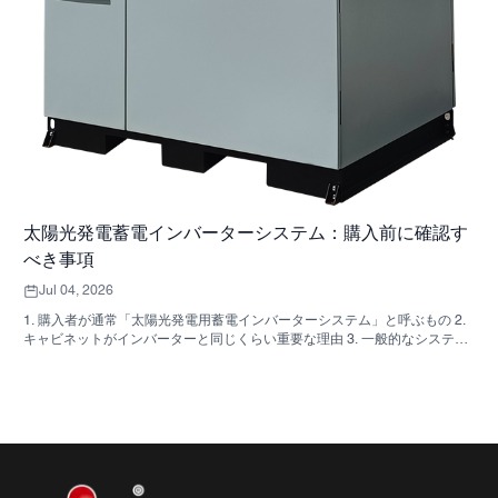
太陽光発電蓄電インバーターシステム：購入前に確認す
べき事項
Jul 04, 2026
1. 購入者が通常「太陽光発電用蓄電インバーターシステム」と呼ぶもの 2.
キャビネットがインバーターと同じくらい重要な理由 3. 一般的なシステム
の種類とその適用範囲 3.1 住宅用蓄電インバーター 3.2 商用太陽光発電イン
バーター 3.3 オフグリッド太陽光発電インバーター 4. 見積もりを比較する
前に確認すべき簡単な購入者チェックリスト 5. 購入者が犯しがちな典型的
な間違い 6. SUNNYSKYが議論に加える内容 7. よくある質問 8. 次のステッ
プ