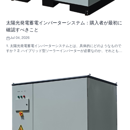
太陽光発電蓄電インバーターシステム：購入者が最初に
確認すべきこと
Jul 04, 2026
1. 太陽光発電蓄電インバーターシステムとは、具体的にどのようなもので
すか？ 2. ハイブリッド型ソーラーインバーターが必要なのか、それとも独
立した収納キャビネットが必要なのか、どうすれば分かりますか？ 3. 産業
用エネルギー貯蔵キャビネットを購入する際に、最初に確認すべき点は何
ですか？ 4. 主な応用シナリオは何ですか？ 5. FAQ：調達チームが早い段階
で尋ねるべき質問 6．製造能力が依然として重要な理由 7. 購入者にとって
次のステップは何ですか？