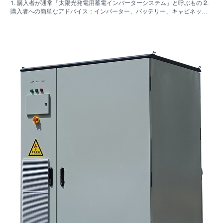
1. 購入者が通常「太陽光発電用蓄電インバーターシステム」と呼ぶもの 2.
購入者への簡単なアドバイス：インバーター、バッテリー、キャビネット
は同じ決定事項ではない 3. これらのシステムが使用されている場所 4. キャ
ビネット型フォーマットが教えてくれること 5．実際に重要な選考基準 6.
購入者がよく犯す間違い 7．見積もりを依頼する前に確認すべきこと 8.
SUNNYSKYがどのように関わってくるか 9. よくある質問：太陽光発電用
蓄電インバーターシステム 10. 購入者の次のステップ