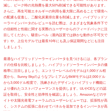
減し、ピーク時の光熱費を最大50%削減できる可能性があります。
さらに、再生可能エネルギーの利用を最大限に高めることで環境へ
の配慮も促進し、二酸化炭素排出量を削減します。ハイブリッドソ
ーラーインバータのレビューを読む際は、さまざまな気象条件下で
の信頼性と性能に関する実際のユーザーからのフィードバックに注
目してください。騒音レベル（屋内設置では静かな動作が不可欠で
す）や、上位モデルでは最長10年にも及ぶ保証期間などにも注目
しましょう。
最適なハイブリッドソーラーインバータを見つけるには、各ブラン
ドの仕様を比較しましょう。ハイブリッドソーラーインバータの価
格帯に注目しましょう。エントリーレベルのモデルは1,000ドル程
度から、Sunny Skyのようなプレミアムな6kWモデルは2,000ドル
から3,000ドル程度で、洗練されたデザインとハイブリッド機能に
より優れたコストパフォーマンスを提供します。ULやCEなどの認
証を取得し、安全性と効率性を確認しましょう。Amazonなどのサ
イトや太陽光発電フォーラムのユーザーレビューでは、拡張性が高
く、システムの拡張に合わせてパネルを追加できるインバータが高