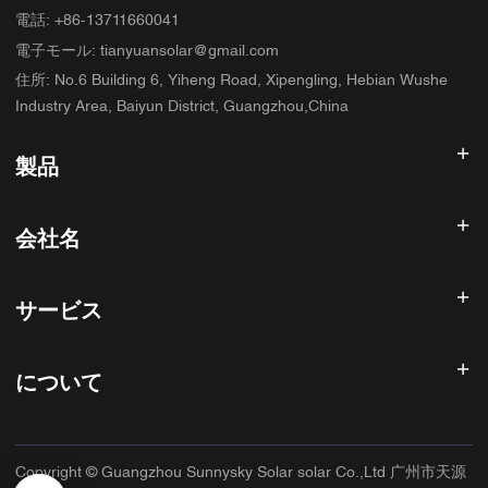
電話
:
+86-13711660041
電子モール
:
tianyuansolar@gmail.com
住所
:
No.6 Building 6, Yiheng Road, Xipengling, Hebian Wushe
Industry Area, Baiyun District, Guangzhou,China
製品
太陽光発電インバータ
会社名
ソーラーパネル
太陽電池
ホーム
太陽光発電システム
サービス
製品
オールインワンESS
ブログ
よくある質問
ソーラー充電コントローラー
私たちについて
について
返金ポリシー
PVアクセサリ
お問い合わせ
プライバシーポリシー
サニースカイ
保証ポリシー
工場
Copyright © Guangzhou Sunnysky Solar solar Co.,Ltd 广州市天源
利用規約