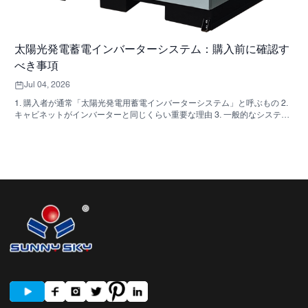
太陽光発電蓄電インバーターシステム：購入前に確認す
べき事項
Jul 04, 2026
1. 購入者が通常「太陽光発電用蓄電インバーターシステム」と呼ぶもの 2.
キャビネットがインバーターと同じくらい重要な理由 3. 一般的なシステム
の種類とその適用範囲 3.1 住宅用蓄電インバーター 3.2 商用太陽光発電イン
バーター 3.3 オフグリッド太陽光発電インバーター 4. 見積もりを比較する
前に確認すべき簡単な購入者チェックリスト 5. 購入者が犯しがちな典型的
な間違い 6. SUNNYSKYが議論に加える内容 7. よくある質問 8. 次のステッ
プ