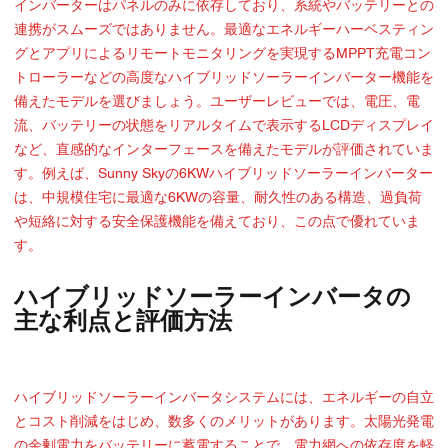
インバーターはパネルのみに依存しており、系統やバッテリーとの
連携がスムーズではありません。最適なエネルギーハーベスティン
グとアプリによるリモートモニタリングを実現するMPPT充電コン
トローラーなどの高度なハイブリッドソーラーインバーター機能を
備えたモデルを選びましょう。ユーザーレビューでは、電圧、電
流、バッテリーの状態をリアルタイムで表示するLCDディスプレイ
など、直感的なインターフェースを備えたモデルが評価されていま
す。例えば、Sunny Skyの6KWハイブリッドソーラーインバーター
は、中規模住宅に最適な6KWの容量、耐久性のある構造、過負荷
や短絡に対する安全保護機能を備えており、この点で優れていま
す。
ハイブリッドソーラーインバータの
主な利点と評価方法
ハイブリッドソーラーインバータシステムには、エネルギーの自立
とコスト削減をはじめ、数多くのメリットがあります。太陽光発電
の余剰電力をバッテリーに蓄電することで、電力網への依存度を軽