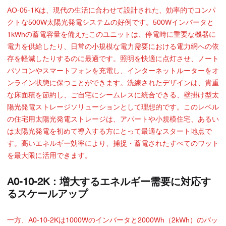
AO-05-1Kは、現代の生活に合わせて設計された、効率的でコンパ
クトな500W太陽光発電システムの好例です。500Wインバータと
1kWhの蓄電容量を備えたこのユニットは、停電時に重要な機器に
電力を供給したり、日常の小規模な電力需要における電力網への依
存を軽減したりするのに最適です。照明を快適に点灯させ、ノート
パソコンやスマートフォンを充電し、インターネットルーターをオ
ンライン状態に保つことができます。洗練されたデザインは、貴重
な床面積を節約し、ご自宅にシームレスに統合できる、壁掛け型太
陽光発電ストレージソリューションとして理想的です。このレベル
の住宅用太陽光発電ストレージは、アパートや小規模住宅、あるい
は太陽光発電を初めて導入する方にとって最適なスタート地点で
す。高いエネルギー効率により、捕捉・蓄電されたすべてのワット
を最大限に活用できます。
A0-10-2K：増大するエネルギー需要に対応す
るスケールアップ
一方、A0-10-2Kは1000Wのインバータと2000Wh（2kWh）のバッ