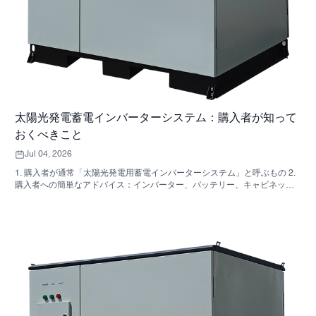
太陽光発電蓄電インバーターシステム：購入者が知って
おくべきこと
Jul 04, 2026
1. 購入者が通常「太陽光発電用蓄電インバーターシステム」と呼ぶもの 2.
購入者への簡単なアドバイス：インバーター、バッテリー、キャビネット
は同じ決定事項ではない 3. これらのシステムが使用されている場所 4. キャ
ビネット型フォーマットが教えてくれること 5．実際に重要な選考基準 6.
購入者がよく犯す間違い 7．見積もりを依頼する前に確認すべきこと 8.
SUNNYSKYがどのように関わってくるか 9. よくある質問：太陽光発電用
蓄電インバーターシステム 10. 購入者の次のステップ