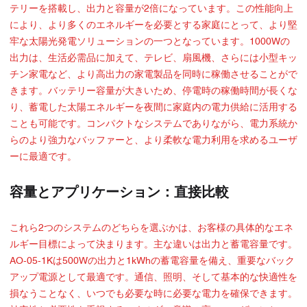
テリーを搭載し、出力と容量が2倍になっています。この性能向上
により、より多くのエネルギーを必要とする家庭にとって、より堅
牢な太陽光発電ソリューションの一つとなっています。1000Wの
出力は、生活必需品に加えて、テレビ、扇風機、さらには小型キッ
チン家電など、より高出力の家電製品を同時に稼働させることがで
きます。バッテリー容量が大きいため、停電時の稼働時間が長くな
り、蓄電した太陽エネルギーを夜間に家庭内の電力供給に活用する
ことも可能です。コンパクトなシステムでありながら、電力系統か
らのより強力なバッファーと、より柔軟な電力利用を求めるユーザ
ーに最適です。
容量とアプリケーション：直接比較
これら2つのシステムのどちらを選ぶかは、お客様の具体的なエネ
ルギー目標によって決まります。主な違いは出力と蓄電容量です。
AO-05-1Kは500Wの出力と1kWhの蓄電容量を備え、重要なバック
アップ電源として最適です。通信、照明、そして基本的な快適性を
損なうことなく、いつでも必要な時に必要な電力を確保できます。