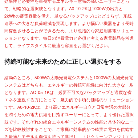
効率性と必要性を重視するエネルギー意識の高いユーザーにとっ
て、戦略的な選択肢となります。A0-10-2Kは1000Wの出力と
2kWhの蓄電容量を備え、単なるバックアップにとどまらず、系統
連系への大きな負荷軽減を実現します。より幅広い機器をより長時
間稼働させることができるため、より包括的な家庭用蓄電ソリュー
ションとなります。毎日の消費電力と必須と考える家電製品を考慮
して、ライフスタイルに最適な容量をお選びください。
持続可能な未来のために正しい選択をする
結局のところ、500Wの太陽光発電システムと1000Wの太陽光発電
システムはどちらも、エネルギーの持続可能性に向けた大きな一歩
となります。AO-05-1Kは、必要不可欠なバックアップと適度な省
エネを重視する方にとって、魅力的で手頃な価格のソリューション
です。A0-10-2Kは、より高いエネルギー自立と日常生活の大部分
を賄うための電力供給を目指すユーザーにとって、より優れた選択
肢です。それぞれの統合エネルギーシステムの性能と具体的なニー
ズを比較検討することで、ご家庭に効率的かつ確実に電力を供給す
る最適なモデルを自信を持って選択し、よりクリーンでレジリエン