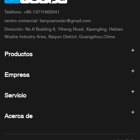
Teléfono
:
+86-13711660041
centro comercial
:
tianyuansolar@gmail.com
Dirección
:
No.6 Building 6, Yiheng Road, Xipengling, Hebian
Wushe Industry Area, Baiyun District, Guangzhou,China
Productos
Inversor solar
Empresa
Panel solar
Batería solar
Inicio
Sistema de energía solar
Servicio
Productos
ESS todo en uno
blog
Preguntas frecuentes
Controlador de carga solar
Sobre nosotros
Acerca de
Política de reembolso
Accesorios fotovoltaicos
Contacto
Política de privacidad
SUNNYSKY
Política de garantía
Fábrica