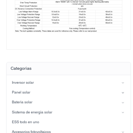
Categorías
Inversor solar
Inversor de fase dividida
Panel solar
Inversor solar híbrido (IP21)
Mononucleosis infecciosa
Batería solar
Inversor solar híbrido (IP65)
Batería de plomo-ácido
Sistema de energía solar
Batería LiFePO4
sistema de energía solar conectado a la red
ESS todo en uno
Sistema de energía solar fuera de la red
Accesorios fotovoltaicos