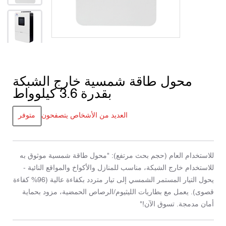
محول طاقة شمسية خارج الشبكة
بقدرة 3.6 كيلوواط
العديد من الأشخاص يتصفحون
متوفر
للاستخدام العام (حجم بحث مرتفع): "محول طاقة شمسية موثوق به
للاستخدام خارج الشبكة، مناسب للمنازل والأكواخ والمواقع النائية -
يحول التيار المستمر الشمسي إلى تيار متردد بكفاءة عالية (96% كفاءة
قصوى). يعمل مع بطاريات الليثيوم/الرصاص الحمضية، مزود بحماية
أمان مدمجة. تسوق الآن!"