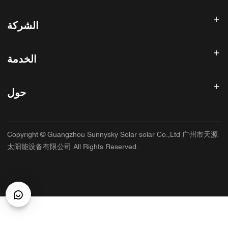
عاكس الطاقة الشمسية
الشركة
لوحة شمسية
بطارية شمسية
الصفحة الرئيسية
نظام الطاقة الشمسية
الخدمة
المنتجات
الكل في واحد ESS
مدونة
الأسئلة الشائعة
وحدة تحكم شحن الطاقة الشمسية
عنا
حول
سياسة استرداد الأموال
ملحقات الطاقة الشمسية
الاتصال
سياسة الخصوصية
سانيسكي
سياسة الضمان
مصنع
Copyright © Guangzhou Sunnysky Solar solar Co.,Ltd 广州市天源
شروط الخدمة
التطبيق الرئيسي
太阳能设备有限公司 All Rights Reserved.
الشحن والتسليم