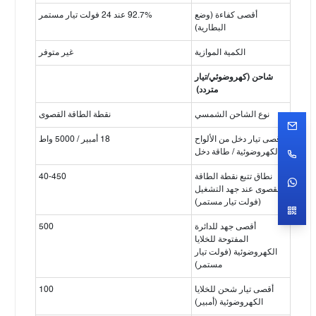
أقصى كفاءة (وضع
92.7% عند 24 فولت تيار مستمر
البطارية)
الكمية الموازية
غير متوفر
شاحن (كهروضوئي/تيار
متردد)
نوع الشاحن الشمسي
نقطة الطاقة القصوى
أقصى تيار دخل من الألواح
18 أمبير / 5000 واط
الكهروضوئية / طاقة دخل
نطاق تتبع نقطة الطاقة
40-450
القصوى عند جهد التشغيل
(فولت تيار مستمر)
أقصى جهد للدائرة
500
المفتوحة للخلايا
الكهروضوئية (فولت تيار
مستمر)
أقصى تيار شحن للخلايا
100
الكهروضوئية (أمبير)