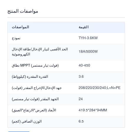
مواصفات المنتج
القيمة
المواصفات
TYH-3.6KW
نموذج
الحد الأقصى لتيار الإدخال/طاقة الإدخال
18A/5000W
الكهروضوئية
40-450
نطاق MPPT (فولت تيار مستمر)
3.6
القدرة المقدرة (كيلوواط)
208/220/230/240;L+N+PE
جهد الإدخال/الإخراج المقدر (فولت)
24
الجهد المقدر (فولت تيار مستمر)
419.5*284*94MM
الأبعاد (العرض*الارتفاع*العمق)
6.5
الوزن الصافي (كجم)