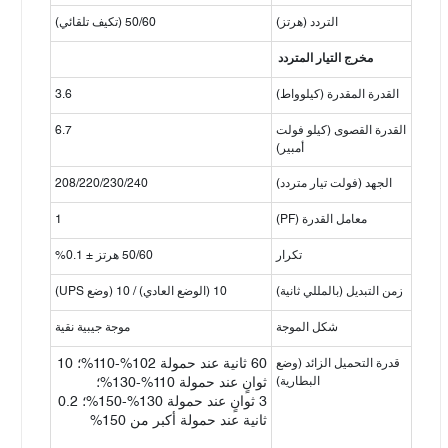
التردد (هرتز)
50/60 (تكيف تلقائي)
مخرج التيار المتردد
القدرة المقدرة (كيلوواط)
3.6
القدرة القصوى (كيلو فولت
6.7
أمبير)
الجهد (فولت تيار متردد)
208/220/230/240
معامل القدرة (PF)
1
تكرار
50/60 هرتز ± 0.1%
زمن التبديل (بالمللي ثانية)
10 (الوضع العادي) / 10 (وضع UPS)
شكل الموجة
موجة جيبية نقية
قدرة التحميل الزائد (وضع
60 ثانية عند حمولة 102%-110%؛ 10
البطارية)
ثوانٍ عند حمولة 110%-130%؛
3 ثوانٍ عند حمولة 130%-150%؛ 0.2
ثانية عند حمولة أكبر من 150%