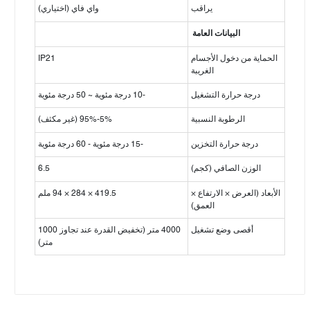
يراقب
واي فاي (اختياري)
البيانات العامة
الحماية من دخول الأجسام
IP21
الغريبة
درجة حرارة التشغيل
-10 درجة مئوية ~ 50 درجة مئوية
الرطوبة النسبية
5%-95% (غير مكثف)
درجة حرارة التخزين
-15 درجة مئوية - 60 درجة مئوية
الوزن الصافي (كجم)
6.5
الأبعاد (العرض × الارتفاع ×
419.5 × 284 × 94 ملم
العمق)
أقصى وضع تشغيل
4000 متر (تخفيض القدرة عند تجاوز 1000
متر)