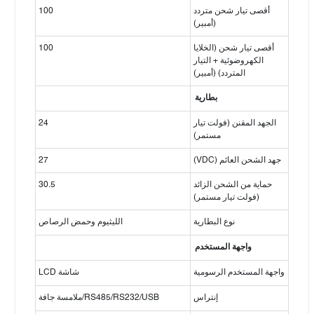
أقصى تيار شحن متردد
100
(أمبير)
أقصى تيار شحن (الخلايا
100
الكهروضوئية + التيار
المتردد) (أمبير)
بطارية
الجهد المقنن (فولت تيار
24
مستمر)
جهد الشحن العائم (VDC)
27
حماية من الشحن الزائد
30.5
(فولت تيار مستمر)
نوع البطارية
الليثيوم وحمض الرصاص
واجهة المستخدم
واجهة المستخدم الرسومية
شاشة LCD
إنتراس
RS485/RS232/USB/ملامسة جافة