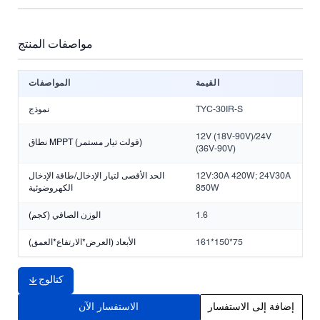
مواصفات المنتج
القيمة
المواصفات
TYC-30IR-S
نموذج
12V (18V-90V)/24V
نطاق MPPT (فولت تيار مستمر)
(36V-90V)
12V:30A 420W; 24V30A
الحد الأقصى لتيار الإدخال/طاقة الإدخال
850W
الكهروضوئية
1.6
الوزن الصافي (كجم)
161*150*75
الأبعاد (العرض*الارتفاع*العمق)
كتالوج
إضافة إلى الاستفسار
الاستفسار الآن