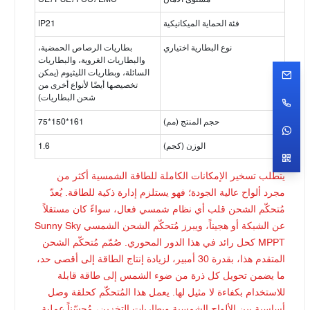
مستوى الأمان
CE، PSE، FCC، EMC
فئة الحماية الميكانيكية
IP21
نوع البطارية اختياري
بطاريات الرصاص الحمضية،
والبطاريات الغروية، والبطاريات
السائلة، وبطاريات الليثيوم (يمكن
تخصيصها أيضًا لأنواع أخرى من
شحن البطاريات)
حجم المنتج (مم)
161*150*75
الوزن (كجم)
1.6
يتطلب تسخير الإمكانات الكاملة للطاقة الشمسية أكثر من
مجرد ألواح عالية الجودة؛ فهو يستلزم إدارة ذكية للطاقة. يُعدّ
مُتحكّم الشحن قلب أي نظام شمسي فعال، سواءً كان مستقلاً
عن الشبكة أو هجيناً، ويبرز مُتحكّم الشحن الشمسي Sunny Sky
MPPT كحل رائد في هذا الدور المحوري. صُمّم مُتحكّم الشحن
المتقدم هذا، بقدرة 30 أمبير، لزيادة إنتاج الطاقة إلى أقصى حد،
ما يضمن تحويل كل ذرة من ضوء الشمس إلى طاقة قابلة
للاستخدام بكفاءة لا مثيل لها. يعمل هذا المُتحكّم كحلقة وصل
أساسية بين الألواح الشمسية وبطاريات التخزين، مُحسّناً عملية