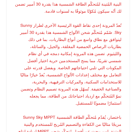
البنية المُتينة لمُتحكّم الطاقة الشمسية هذا بقدرة 30 أمبير تضمن
لك أنّه سيكون مُكوّنًا موثوقًا به لسنوات قادمة.
تُعدّ المرونة إحدى نقاط القوة الرئيسية الأخرى لطراز Sunny
Sky. صُمّم مُتحكّم شحن الألواح الشمسية هذا بقدرة 30 أمبير
ليتوافق مع نطاق واسع من أنواع البطاريات، بما في ذلك
بطاريات الرصاص الحمضية المغلقة، والجيل، والسائلة،
والليثيوم. تضمن هذه المرونة إمكانية دمجه في أي نظام
شمسي تقريبًا، مما يمنح المستخدمين حرية اختيار أفضل
المكونات التي تلبي احتياجاتهم الخاصة. وبفضل قدرته على
التعامل مع مختلف إعدادات الألواح الشمسية، يُعدّ خيارًا مثاليًا
للاستخدامات السكنية، والمركبات الترفيهية، والبحرية،
والصناعية الخفيفة. تُسهّل هذه المرونة تصميم النظام وتضمن
نموّ المُتحكّم مع ازدياد احتياجاتك من الطاقة، مما يجعله
استثمارًا مضمونًا للمستقبل.
باختصار، يُقدّم مُتحكّم الطاقة الشمسية Sunny Sky MPPT
مزيجًا مثاليًا من الكفاءة والتصميم المُريح للمستخدم والبنية
المتينة. لمن يبحث عن أفضل مُتحكّم شحن MPPT لزيادة إنتاج