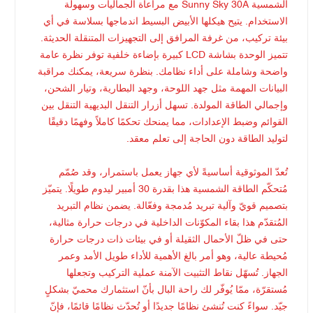
الشمسية Sunny Sky 30A مع مراعاة الجماليات وسهولة
الاستخدام. يتيح هيكلها الأبيض البسيط اندماجها بسلاسة في أي
بيئة تركيب، من غرفة المرافق إلى التجهيزات المتنقلة الحديثة.
تتميز الوحدة بشاشة LCD كبيرة بإضاءة خلفية توفر نظرة عامة
واضحة وشاملة على أداء نظامك. بنظرة سريعة، يمكنك مراقبة
البيانات المهمة مثل جهد اللوحة، وجهد البطارية، وتيار الشحن،
وإجمالي الطاقة المولدة. تسهل أزرار التنقل البديهية التنقل بين
القوائم وضبط الإعدادات، مما يمنحك تحكمًا كاملاً وفهمًا دقيقًا
لتوليد الطاقة دون الحاجة إلى تعلم معقد.
تُعدّ الموثوقية أساسيةً لأي جهاز يعمل باستمرار، وقد صُمّم
مُتحكّم الطاقة الشمسية هذا بقدرة 30 أمبير ليدوم طويلًا. يتميّز
بتصميم قويّ وآلية تبريد مُدمجة وفعّالة. يضمن نظام التبريد
المُتقدّم هذا بقاء المكوّنات الداخلية في درجات حرارة مثالية،
حتى في ظلّ الأحمال الثقيلة أو في بيئات ذات درجات حرارة
مُحيطة عالية، وهو أمر بالغ الأهمية للأداء طويل الأمد وعمر
الجهاز. تُسهّل نقاط التثبيت الآمنة عملية التركيب وتجعلها
مُستقرّة، ممّا يُوفّر لك راحة البال بأنّ استثمارك محميّ بشكلٍ
جيّد. سواءً كنت تُنشئ نظامًا جديدًا أو تُحدّث نظامًا قائمًا، فإنّ