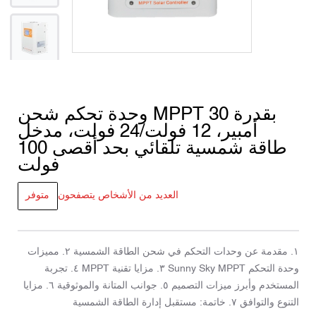
وحدة تحكم شحن MPPT بقدرة 30
أمبير، 12 فولت/24 فولت، مدخل
طاقة شمسية تلقائي بحد أقصى 100
فولت
العديد من الأشخاص يتصفحون
متوفر
١. مقدمة عن وحدات التحكم في شحن الطاقة الشمسية ٢. مميزات
وحدة التحكم Sunny Sky MPPT ٣. مزايا تقنية MPPT ٤. تجربة
المستخدم وأبرز ميزات التصميم ٥. جوانب المتانة والموثوقية ٦. مزايا
التنوع والتوافق ٧. خاتمة: مستقبل إدارة الطاقة الشمسية