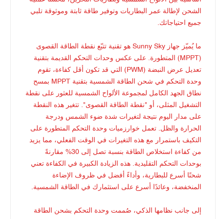
الشحن لإطالة عمر البطاريات وتوفير طاقة ثابتة وموثوقة تلبي
جميع احتياجاتك.
ما يُميّز جهاز Sunny Sky هو تقنية تتبّع نقطة الطاقة القصوى
(MPPT) المتطورة. على عكس وحدات التحكم القديمة بتقنية
تعديل عرض النبضة (PWM) التي قد تكون أقل كفاءة، تقوم
وحدة التحكم في شحن الطاقة الشمسية بتقنية MPPT بمسح
نطاق الجهد الكامل لمجموعة الألواح الشمسية للعثور على نقطة
التشغيل المثلى، أو "نقطة الطاقة القصوى". تتغير هذه النقطة
على مدار اليوم نتيجة لتغيرات شدة ضوء الشمس ودرجة
الحرارة والظل. تعمل خوارزميات وحدة التحكم المتطورة على
التكيف باستمرار مع هذه التغيرات في الوقت الفعلي، مما يزيد
من كفاءة استخلاص الطاقة بنسبة تصل إلى 30% مقارنةً
بوحدات التحكم التقليدية. هذه الزيادة الكبيرة في الكفاءة تعني
شحنًا أسرع للبطارية، وأداءً أفضل في ظروف الإضاءة
المنخفضة، وعائدًا أسرع على استثمارك في الطاقة الشمسية.
إلى جانب نظامها الذكي، صُممت وحدة التحكم بشحن الطاقة