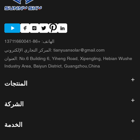
الهاتف
:
+86-13711660041
tianyuansolar@gmail.com
:
المركز التجاري الإلكتروني
No.6 Building 6, Yiheng Road, Xipengling, Hebian Wushe
:
العنوان
Industry Area, Baiyun District, Guangzhou,China
المنتجات
عاكس الطاقة الشمسية
الشركة
لوحة شمسية
بطارية شمسية
الصفحة الرئيسية
نظام الطاقة الشمسية
الخدمة
المنتجات
الكل في واحد ESS
مدونة
الأسئلة الشائعة