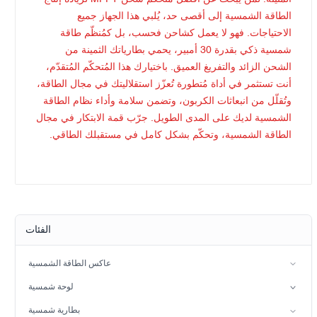
الطاقة الشمسية إلى أقصى حد، يُلبي هذا الجهاز جميع
الاحتياجات. فهو لا يعمل كشاحن فحسب، بل كمُنظّم طاقة
شمسية ذكي بقدرة 30 أمبير، يحمي بطارياتك الثمينة من
الشحن الزائد والتفريغ العميق. باختيارك هذا المُتحكّم المُتقدّم،
أنت تستثمر في أداة مُتطورة تُعزّز استقلاليتك في مجال الطاقة،
وتُقلّل من انبعاثات الكربون، وتضمن سلامة وأداء نظام الطاقة
الشمسية لديك على المدى الطويل. جرّب قمة الابتكار في مجال
الطاقة الشمسية، وتحكّم بشكل كامل في مستقبلك الطاقي.
الفئات
عاكس الطاقة الشمسية
عاكس الطور المنقسم
لوحة شمسية
عاكس الطاقة الشمسية الهجين (IP21)
كثرة الوحيدات
بطارية شمسية