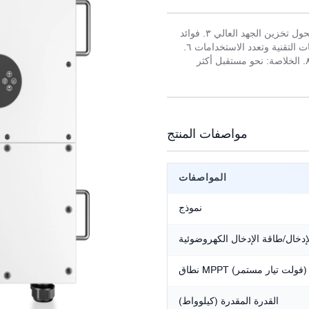
١. مقدمة عن محول الطاقة الشمسية الهجين بقدرة ٤٠ كيلوواط ٢. مميزات محول تخزين الجهد العالي ٣. فوائد
المحول ثنائي الاتجاه ٤. تطبيقاته في أنظمة الطاقة الشمسية الهجينة ٥. المكونات التقنية وتعدد الاستخدامات ٦.
سهولة الاستخدام ومراقبة النظام ٧. تأثيره على الاستدامة والبصمة الكربونية ٨. الخلاصة: نحو مستقبل أكثر
مواصفات المنتج
المواصفات
نموذج
لإدخال/طاقة الإدخال الكهروضوئية
نطاق MPPT (فولت تيار مستمر)
القدرة المقدرة (كيلوواط)