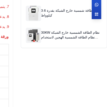
وحدة التحكم بالشحن بالطاقة الشمسية 60A
7. يتميز بنطاق واسع لجهد دخل الشبكة، والذي يمكن ضبطه عبر شاشة LCD.
محول طاقة شمسية خارج الشبكة بقدرة 3.6
كيلوواط
8. يدعم التشغيل البارد، وواجهة اتصال USB وRS485
9. يدعم الواي فاي، ويمكن عرض البيانات على التطبيق (اختياري)
30KW نظام الطاقة الشمسية خارج الشبكة
ورقة ا
نظام الطاقة الشمسية الهجين لاستخدام
المكاتب المنزلية