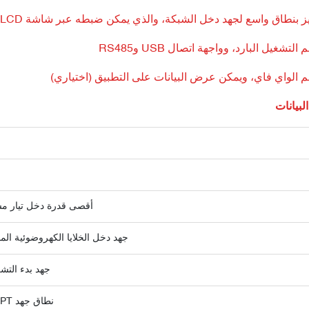
لبيانات
أقصى قدرة دخل تيار مس
جهد دخل الخلايا الكهروضوئية الم
جهد بدء التش
نطاق جهد MPPT (فولت)