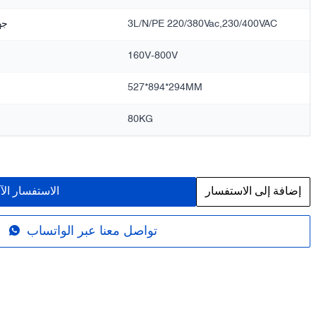
3L/N/PE 220/380Vac,230/400VAC
جه
160V-800V
527*894*294MM
80KG
إضافة إلى الاستفسار
الاستفسار الآ
تواصل معنا عبر الواتساب