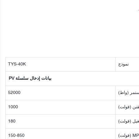
نموذج
TYS-40K
بيانات إدخال سلسلة PV
تمر (واط)
52000
قنن (فولت)
1000
غيل (فولت)
180
150-850