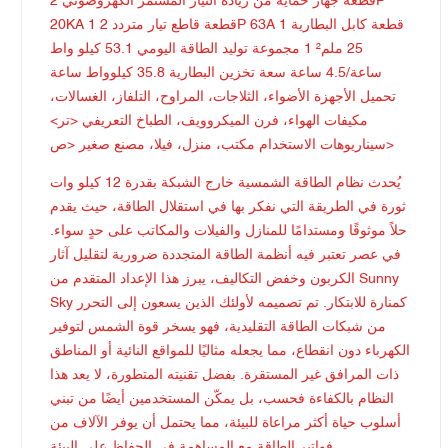
قطعة جهاز حماية من زيادة التيار المستمر الكهروضوئي 2P
20KA 1 قطعة قاطع تيار متردد 2P 63A 1 قطعة كابل البطارية
25 ملم² 1 مجموعة توليد الطاقة اليومي 53.1 كيلو واط
ساعة/4.5 ساعة سعة تخزين البطارية 35.8 كيلوواط ساعة
تحميل الأجهزة الأضواء، الثلاجات، المراوح، التلفاز، الغسالات،
مكيفات الهواء، فرن الميكروويف، الطباخ التعريفي <تر>
<ص>
سيناريوهات الاستخدام مكتب، منزل، فيلا، مصنع صغير
يُحدث نظام الطاقة الشمسية خارج الشبكة بقدرة 12 كيلو وات
ثورة في الطريقة التي نفكر بها في استقلال الطاقة، حيث يقدم
حلاً موثوقًا ومستدامًا للمنازل والفيلات والمكاتب على حدٍ سواء.
في عصر تعتبر فيه أنظمة الطاقة المتجددة ضرورية لتقليل آثار
الكربون وخفض التكاليف، يبرز هذا الإعداد المتقدم من Sunny
Sky كمنارة للابتكار. تم تصميمه لأولئك الذين يسعون إلى التحرر
من شبكات الطاقة التقليدية، فهو يسخر قوة الشمس لتوفير
الكهرباء دون انقطاع، مما يجعله مثاليًا للمواقع النائية أو المناطق
ذات المرافق غير المستقرة. بفضل تقنيته المتطورة، لا يعد هذا
النظام بالكفاءة فحسب، بل يمكّن المستخدمين أيضًا من تبني
أسلوب حياة أكثر مراعاة للبيئة، مما يحتمل أن يوفر الآلاف من
فواتير الطاقة مع المساهمة في الحفاظ على البيئة.