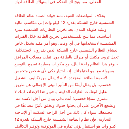
الفعلي، مما يتيح لك التحكم في استهلاك الطاقة لديك.
بخلاف المواصفات الفنية، تمتد فوائد اعتماد نظام الطاقة
الشمسية خارج الشبكة بقدرة 12 كيلو وات إلى مكاسب مالية
وبيئية طويلة المدى. يعد تخزين البطاريات الشمسية ميزة
أساسية، مما يتيح للمستخدمين تخزين الطاقة خلال الفترات
المشمسة لاستخدامها في أي وقت، وهو أمر مفيد بشكل خاص
لعشاق النظام الشمسي خارج الشبكة الذين يقدرون الاستقلالية.
تخيل تزويد مكتبك أو منزلك بالطاقة دون تقلب معدلات المرافق
- يوفر هذا النظام راحة البال، مع مكونات معيارية تسمح بالتوسع
بسهولة مع نمو احتياجاتك. إنه اختيار ذكي لأي شخص متحمس
لأنظمة الطاقة المتجددة، لأنه لا يقلل من تكاليف التشغيل
فحسب، بل يقلل أيضًا من التأثير البيئي الإجمالي عن طريق
تقليل انبعاثات الغازات الدفيئة. باختيار هذا الإعداد، فإنك لا
تشتري منتجًا فحسب؛ أنت تدلي ببيان من أجل الاستدامة،
وتشجع الآخرين على أن يحذوا حذوك وتخلق تأثيرًا مضاعفًا في
مجتمعك. سواء كان ذلك من أجل الراحة السكنية أو الإنتاجية
التجارية، فإن نظام الطاقة الشمسية خارج الشبكة بقدرة 12
كيلو وات هو استثمار يؤتي ثماره في الموثوقية وتوفير التكاليف