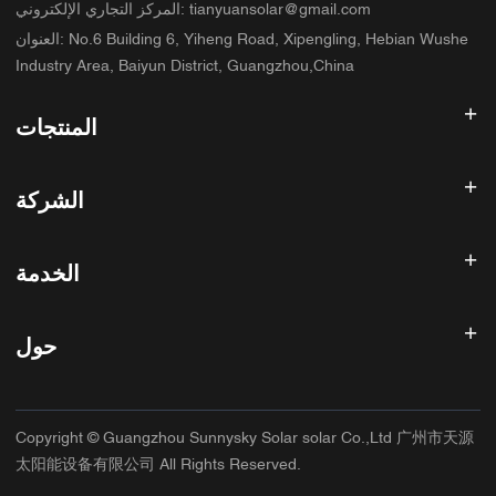
tianyuansolar@gmail.com
:
المركز التجاري الإلكتروني
No.6 Building 6, Yiheng Road, Xipengling, Hebian Wushe
:
العنوان
Industry Area, Baiyun District, Guangzhou,China
المنتجات
عاكس الطاقة الشمسية
الشركة
لوحة شمسية
بطارية شمسية
الصفحة الرئيسية
نظام الطاقة الشمسية
الخدمة
المنتجات
الكل في واحد ESS
مدونة
الأسئلة الشائعة
وحدة تحكم شحن الطاقة الشمسية
عنا
حول
سياسة استرداد الأموال
ملحقات الطاقة الشمسية
الاتصال
سياسة الخصوصية
سانيسكي
سياسة الضمان
مصنع
Copyright © Guangzhou Sunnysky Solar solar Co.,Ltd 广州市天源
شروط الخدمة
التطبيق الرئيسي
太阳能设备有限公司 All Rights Reserved.
الشحن والتسليم