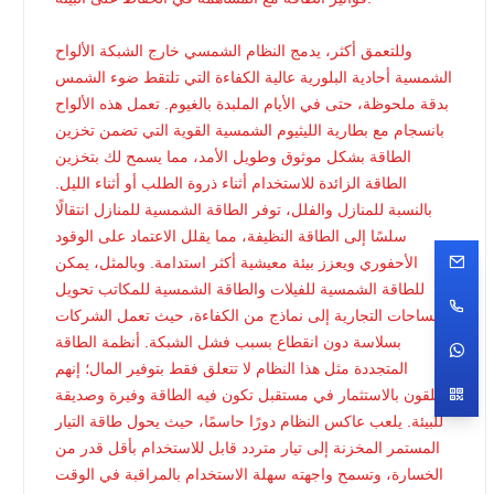
وللتعمق أكثر، يدمج النظام الشمسي خارج الشبكة الألواح
الشمسية أحادية البلورية عالية الكفاءة التي تلتقط ضوء الشمس
بدقة ملحوظة، حتى في الأيام الملبدة بالغيوم. تعمل هذه الألواح
بانسجام مع بطارية الليثيوم الشمسية القوية التي تضمن تخزين
الطاقة بشكل موثوق وطويل الأمد، مما يسمح لك بتخزين
الطاقة الزائدة للاستخدام أثناء ذروة الطلب أو أثناء الليل.
بالنسبة للمنازل والفلل، توفر الطاقة الشمسية للمنازل انتقالًا
سلسًا إلى الطاقة النظيفة، مما يقلل الاعتماد على الوقود
الأحفوري ويعزز بيئة معيشية أكثر استدامة. وبالمثل، يمكن
للطاقة الشمسية للفيلات والطاقة الشمسية للمكاتب تحويل
المساحات التجارية إلى نماذج من الكفاءة، حيث تعمل الشركات
بسلاسة دون انقطاع بسبب فشل الشبكة. أنظمة الطاقة
المتجددة مثل هذا النظام لا تتعلق فقط بتوفير المال؛ إنهم
يتعلقون بالاستثمار في مستقبل تكون فيه الطاقة وفيرة وصديقة
للبيئة. يلعب عاكس النظام دورًا حاسمًا، حيث يحول طاقة التيار
المستمر المخزنة إلى تيار متردد قابل للاستخدام بأقل قدر من
الخسارة، وتسمح واجهته سهلة الاستخدام بالمراقبة في الوقت