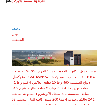
شارك
التسليم والإرجاع
الوصف
فيديو
التعليقات
<نمط الجدول = "انهيار الحدود: الانهيار؛ العرض: 100%؛ الارتفاع:
470.234 بكسل؛" border="1"> <الجسم> النموذج TYL-12KW
الألواح الشمسية 590 واط 20 قطعة العاكس 6 كيلو واط/48
فولت 2 قطعة بطارية ليثيوم 51.2V350AH 2 قطعة قوس
الطاقة الشمسية مادة سبائك الألومنيوم 1 مجموعة الكابلات
الكهروضوئية 4 مم² 200 مليون قاطع التيار المستمر 32A 2P 2