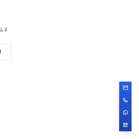
لا ب
ا