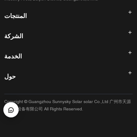
المنتجات
عاكس الطاقة الشمسية
الشركة
لوحة شمسية
بطارية شمسية
الصفحة الرئيسية
نظام الطاقة الشمسية
الخدمة
المنتجات
الكل في واحد ESS
مدونة
الأسئلة الشائعة
وحدة تحكم شحن الطاقة الشمسية
عنا
حول
سياسة استرداد الأموال
ملحقات الطاقة الشمسية
الاتصال
سياسة الخصوصية
سانيسكي
سياسة الضمان
مصنع
Copyright © Guangzhou Sunnysky Solar solar Co.,Ltd 广州市天源
شروط الخدمة
التطبيق الرئيسي
太阳能设备有限公司 All Rights Reserved.
الشحن والتسليم