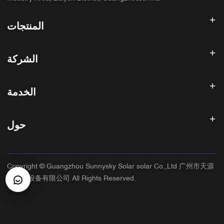
المنتجات
عاكس الطاقة الشمسية
الشركة
لوحة شمسية
بطارية شمسية
الصفحة الرئيسية
نظام الطاقة الشمسية
الخدمة
المنتجات
الكل في واحد ESS
مدونة
الأسئلة الشائعة
وحدة تحكم شحن الطاقة الشمسية
عنا
حول
سياسة استرداد الأموال
ملحقات الطاقة الشمسية
الاتصال
سياسة الخصوصية
سانيسكي
سياسة الضمان
مصنع
Copyright © Guangzhou Sunnysky Solar solar Co.,Ltd 广州市天源
شروط الخدمة
التطبيق الرئيسي
太阳能设备有限公司 All Rights Reserved.
الشحن والتسليم