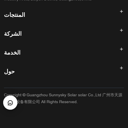
المنتجات
عاكس الطاقة الشمسية
الشركة
لوحة شمسية
بطارية شمسية
الصفحة الرئيسية
نظام الطاقة الشمسية
الخدمة
المنتجات
الكل في واحد ESS
مدونة
الأسئلة الشائعة
وحدة تحكم شحن الطاقة الشمسية
عنا
حول
سياسة استرداد الأموال
ملحقات الطاقة الشمسية
الاتصال
سياسة الخصوصية
سانيسكي
سياسة الضمان
مصنع
Copyright © Guangzhou Sunnysky Solar solar Co.,Ltd 广州市天源
شروط الخدمة
التطبيق الرئيسي
太阳能设备有限公司 All Rights Reserved.
الشحن والتسليم