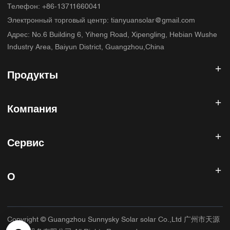
Телефон
:
+86-13711660041
Электронный торговый центр
:
tianyuansolar@gmail.com
Адрес
:
No.6 Building 6, Yiheng Road, Xipengling, Hebian Wushe
Industry Area, Baiyun District, Guangzhou,China
Продукты
Солнечный инвертор
Компания
Солнечная панель
Солнечная батарея
Главная
Солнечная энергетическая система
Сервис
Продукты
Все в одном ESS
блог
Часто задаваемые вопросы
Контроллер солнечного заряда
О нас
О
Политика возврата
Фотоэлектрические аксессуары
Контакт
Политика конфиденциальности
САННИСКИЙ
Гарантийная политика
Фабрика
Copyright © Guangzhou Sunnysky Solar solar Co.,Ltd 广州市天源
Условия использования
Основное приложение