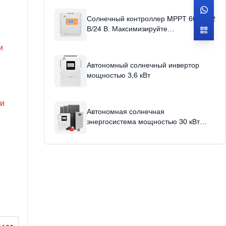
управление 12v24v36v48v Auto
Солнечный контроллер MPPT 60 А, 12
В/24 В. Максимизируйте
эффективность солнечной энергии с
и
помощью солнечного контроллера
заряда 60 А.
Автономный солнечный инвертор
мощностью 3,6 кВт
 и
Автономная солнечная
энергосистема мощностью 30 кВт
Гибридная солнечная энергосистема
для использования в домашнем
офисе