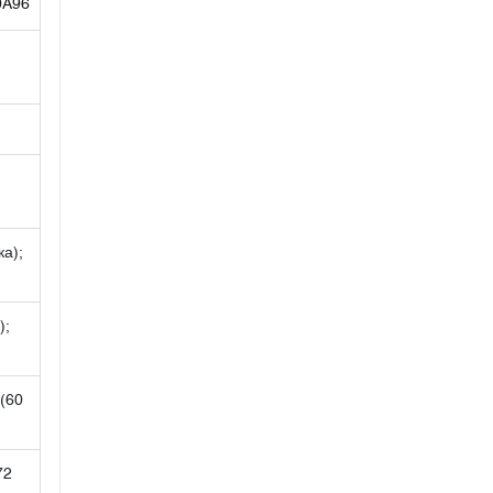
0A96
ка);
);
 (60
72