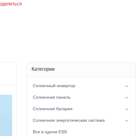
оделиться
Категории
Солнечный инвертор
Инвертор с расщепленной фазой
Солнечная панель
Гибридный солнечный инвертор (IP21)
Мононуклеоз
Солнечная батарея
Гибридный солнечный инвертор (IP65)
Свинцовая батарея
Солнечная энергетическая система
Аккумулятор LiFePO4
сетевая солнечная энергосистема
Все в одном ESS