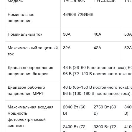
Модель
TYC-30A96
TYC-40A96
TYC
Номинальное
48/60В 72В/96В
напряжение
Номинальный ток
30А
40А
50А
Максимальный защитный
32А
42А
52А
ток
Диапазон определения
48 В (36–60 В постоянного тока); 6
напряжения батареи
96 В (72–120 В постоянного тока п
Диапазон рабочего
48 В (65–150 В постоянного тока); 
напряжения MPPT
96 В (130–180 В постоянного тока).
Максимальная входная
2040 Вт (60
2750 Вт (60
340
мощность
В)
В)
В)
фотоэлектрической
системы
2400 Вт (72
3300 Вт (72
410