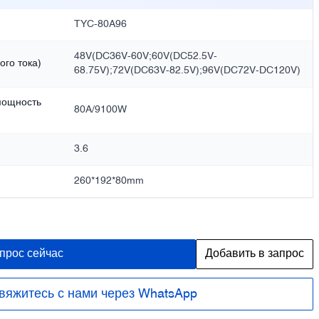
TYC-80A96
48V(DC36V-60V;60V(DC52.5V-
го тока)
68.75V);72V(DC63V-82.5V);96V(DC72V-DC120V)
мощность
80A/9100W
3.6
260*192*80mm
прос сейчас
Добавить в запрос
вяжитесь с нами через WhatsApp