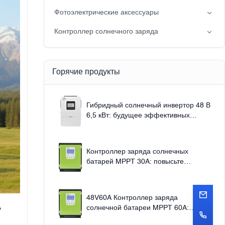
Вне сети солнечная система мощности
Фотоэлектрические аксессуары
Солнечный свет
Контроллер солнечного заряда
Solar pump
Шир
Контроллер солнечного заряда MPPT
Горячие продукты
Гибридный солнечный инвертор 48 В
6,5 кВт: будущее эффективных
энергетических решений 220 В
Контроллер заряда солнечных
батарей MPPT 30A: повысьте
эффективность использования
солнечной энергии.
48V60A Контроллер заряда
солнечной батареи MPPT 60A:
превосходная эффективность и