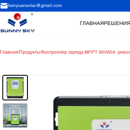
tianyuansolar@gmail.com
ГЛАВНАЯ
РЕШЕНИ
Главная
/
Продукты
/
Контроллер заряда MPPT 96V80A: револ