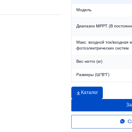
Модель
Диапазон MPPT (В постоянно
Макс. входной ток/входная 
фотоэлектрических систем
Вес нетто (кг)
Размеры (Ш*В*Г)
Каталог
За
С