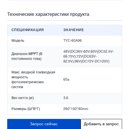
Технические характеристики продукта
СПЕЦИФИКАЦИЯ
ЗНАЧЕНИЕ
Модель
TYC-60A96
48V(DC36V-60V;60V(DC52.5V-
Диапазон MPPT (В
68.75V);72V(DC63V-
постоянного тока)
82.5V);96V(DC72V-DC120V)
Макс. входной ток/входная
мощность
60a
фотоэлектрических
систем
Вес нетто (кг)
3.6
Размеры (Ш*В*Г)
260*192*80mm
Запрос сейчас
Добавить в запрос