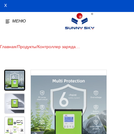
X
МЕНЮ
Главная
/
Продукты
/
Контроллер заряда
солнечной энергии 96V60A
MPPT: будущее
эффективного управления
энергопотреблением