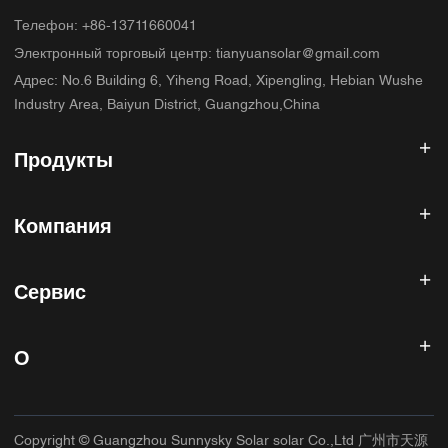
Телефон
:
+86-13711660041
Электронный торговый центр
:
tianyuansolar@gmail.com
Адрес
:
No.6 Building 6, Yiheng Road, Xipengling, Hebian Wushe
Industry Area, Baiyun District, Guangzhou,China
Продукты
Солнечный инвертор
Компания
Солнечная панель
Солнечная батарея
Главная
Солнечная энергетическая система
Сервис
Продукты
Все в одном ESS
блог
Часто задаваемые вопросы
Контроллер солнечного заряда
О нас
О
Политика возврата
Фотоэлектрические аксессуары
Контакт
Политика конфиденциальности
САННИСКИЙ
Гарантийная политика
Фабрика
Copyright © Guangzhou Sunnysky Solar solar Co.,Ltd 广州市天源