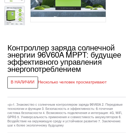
Контроллер заряда солнечной
энергии 96V60A MPPT: будущее
эффективного управления
энергопотреблением
В НАЛИЧИИ
Несколько человек просматривают
<р>1. Знакомство с солнечным контроллером заряда 96V60A 2. Передовые
технологии и функции 3. Безопасность и эффективность: 6-точечная
система безопасности 4. Возможность подключения и интеграция: 4G, WiFi,
GPRS 5. Универсальность применения и совместимость аккумуляторов 6.
Воздействие на окружающую среду и устойчивое развитие 7. Заключение:
шаг к более экологичному будущему