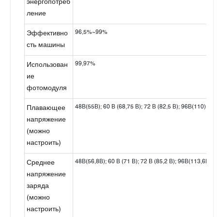
энергопотреб
ление
96,5%~99%
Эффективно
сть машины
99,97%
Использован
ие
фотомодуля
48В(55В); 60 В (68,75 В); 72 В (82,5 В); 96В(110)
Плавающее
напряжение
(можно
настроить)
48В(56,8В); 60 В (71 В); 72 В (85,2 В); 96В(113,6В)
Среднее
напряжение
заряда
(можно
настроить)