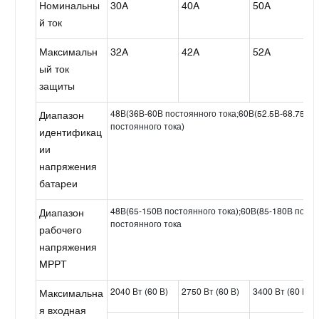
Номинальны
30A
40A
50A
й ток
Максимальн
32A
42A
52A
ый ток
защиты
48В(36В-60В постоянного тока;60В(52.5В-68.75В п
Диапазон
постоянного тока)
идентификац
ии
напряжения
батареи
48В(65-150В постоянного тока);60В(85-180В посто
Диапазон
постоянного тока
рабочего
напряжения
MPPT
2040 Вт (60 В)
2750 Вт (60 В)
3400 Вт (60 В)
Максимальна
я входная