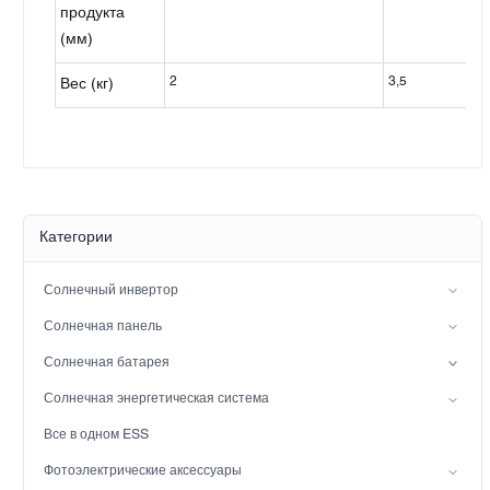
продукта
(мм)
2
3,5
Вес (кг)
Категории
Солнечный инвертор
Инвертор с расщепленной фазой
Солнечная панель
Гибридный солнечный инвертор (IP21)
Мононуклеоз
Солнечная батарея
Гибридный солнечный инвертор (IP65)
Свинцовая батарея
Солнечная энергетическая система
Аккумулятор LiFePO4
сетевая солнечная энергосистема
Все в одном ESS
Вне сети солнечная система мощности
Фотоэлектрические аксессуары