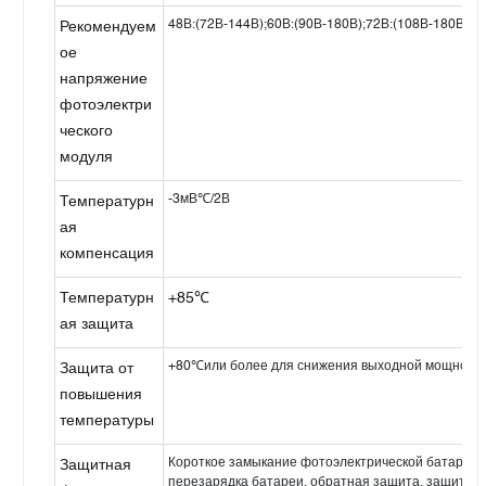
48В:(72В-144В);60В:(90В-180В);72В:(108В-180В); 
Рекомендуем
ое
напряжение
фотоэлектри
ческого
модуля
-3мВ℃/2В
Температурн
ая
компенсация
Температурн
+85℃
ая защита
+80℃или более для снижения выходной мощност
Защита от
повышения
температуры
Короткое замыкание фотоэлектрической батареи, 
Защитная
перезарядка батареи, обратная защита, защита 