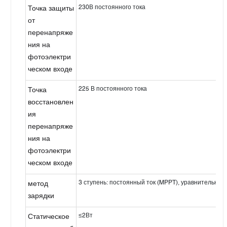
230В постоянного тока
Точка защиты
от
перенапряже
ния на
фотоэлектри
ческом входе
225 В постоянного тока
Точка
восстановлен
ия
перенапряже
ния на
фотоэлектри
ческом входе
3 ступень: постоянный ток (MPPT), уравнительны
метод
зарядки
≤2Вт
Статическое