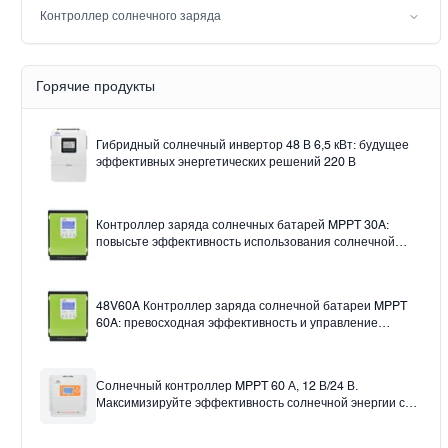
Солнечный свет
Контроллер солнечного заряда
Solar pump
Шир
Контроллер солнечного заряда MPPT
Горячие продукты
Гибридный солнечный инвертор 48 В 6,5 кВт: будущее
эффективных энергетических решений 220 В
Контроллер заряда солнечных батарей MPPT 30A:
повысьте эффективность использования солнечной
энергии.
48V60A Контроллер заряда солнечной батареи MPPT
60A: превосходная эффективность и управление
12v24v36v48v Auto
Солнечный контроллер MPPT 60 А, 12 В/24 В.
Максимизируйте эффективность солнечной энергии с
помощью солнечного контроллера заряда 60 А.