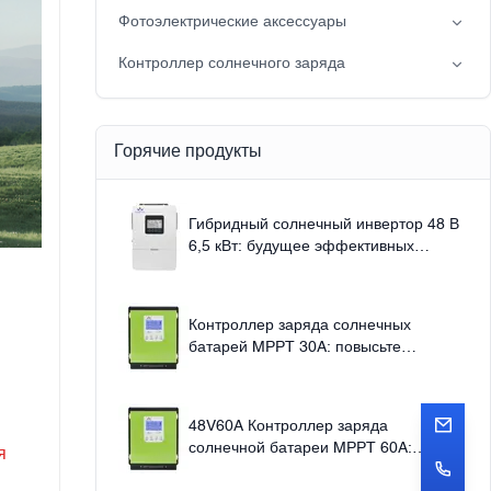
Вне сети солнечная система мощности
Фотоэлектрические аксессуары
Солнечный свет
Контроллер солнечного заряда
Solar pump
Шир
Контроллер солнечного заряда MPPT
Горячие продукты
Гибридный солнечный инвертор 48 В
6,5 кВт: будущее эффективных
энергетических решений 220 В
Контроллер заряда солнечных
батарей MPPT 30A: повысьте
эффективность использования
солнечной энергии.
48V60A Контроллер заряда
солнечной батареи MPPT 60A:
я
превосходная эффективность и