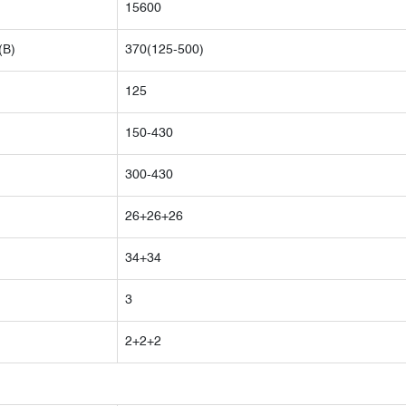
15600
(В)
370(125-500)
125
150-430
300-430
26+26+26
34+34
3
2+2+2