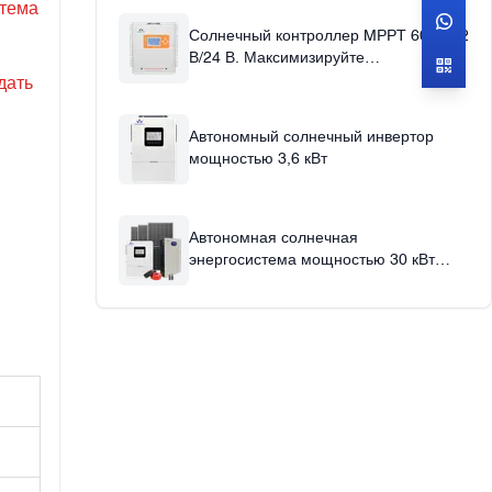
управление 12v24v36v48v Auto
стема
Солнечный контроллер MPPT 60 А, 12
В/24 В. Максимизируйте
эффективность солнечной энергии с
дать
помощью солнечного контроллера
заряда 60 А.
Автономный солнечный инвертор
мощностью 3,6 кВт
Автономная солнечная
энергосистема мощностью 30 кВт
Гибридная солнечная энергосистема
для использования в домашнем
офисе