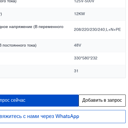
го тока)
125V-500V
)
12KW
дное напряжение (В переменного
208/220/230/240;L+N+PE
 постоянного тока)
48V
330*580*232
31
прос сейчас
Добавить в запрос
вяжитесь с нами через WhatsApp