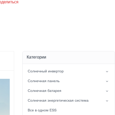
оделиться
Категории
Солнечный инвертор
Инвертор с расщепленной фазой
Солнечная панель
Гибридный солнечный инвертор (IP21)
Мононуклеоз
Солнечная батарея
Гибридный солнечный инвертор (IP65)
Свинцовая батарея
Солнечная энергетическая система
Аккумулятор LiFePO4
сетевая солнечная энергосистема
Все в одном ESS