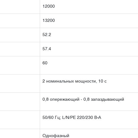
12000
13200
52.2
57.4
60
2 номинальных мощности, 10 с
0,8 опережающий - 0,8 запаздывающий
50/60 Гц; L/N/PE 220/230 В·А
Однофазный