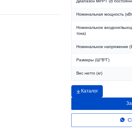
Диапазон MPPT (В постоянно
Номинальная мощность (кВт
Номинальное входное/выхо
тока)
Номинальное напряжение (В
Размеры (Ш*В*Г)
Вес нетто (кг)
Каталог
За
С