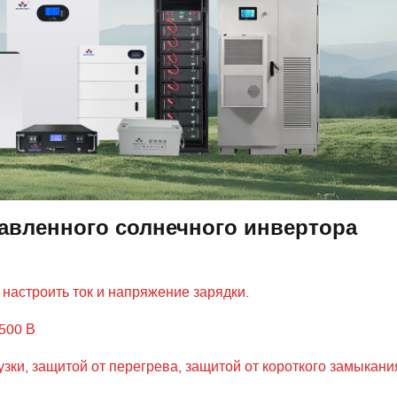
авленного солнечного инвертора
о настроить ток и напряжение зарядки.
500 В
узки, защитой от перегрева, защитой от короткого замыкани