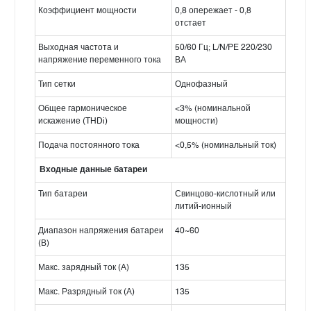
Коэффициент мощности
0,8 опережает - 0,8
отстает
Выходная частота и
50/60 Гц; L/N/PE 220/230
напряжение переменного тока
ВА
Тип сетки
Однофазный
Общее гармоническое
<3% (номинальной
искажение (THDi)
мощности)
Подача постоянного тока
<0,5% (номинальный ток)
Входные данные батареи
Тип батареи
Свинцово-кислотный или
литий-ионный
Диапазон напряжения батареи
40~60
(В)
Макс. зарядный ток (А)
135
Макс. Разрядный ток (А)
135