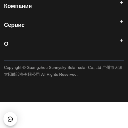
Компания
Солнечная панель
Солнечная батарея
Главная
Солнечная энергетическая система
Сервис
Продукты
Все в одном ESS
блог
Часто задаваемые вопросы
Контроллер солнечного заряда
О нас
О
Политика возврата
Фотоэлектрические аксессуары
Контакт
Политика конфиденциальности
САННИСКИЙ
Гарантийная политика
Фабрика
Copyright © Guangzhou Sunnysky Solar solar Co.,Ltd 广州市天源
Условия использования
Основное приложение
太阳能设备有限公司 All Rights Reserved.
Доставка и доставка