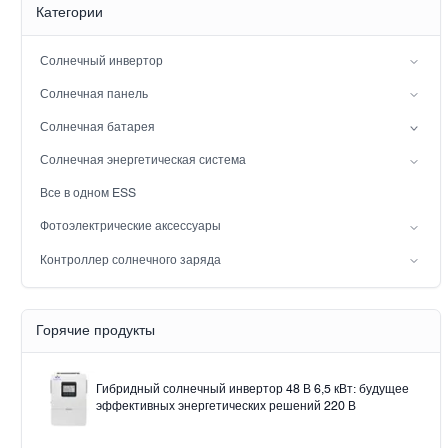
Категории
Солнечный инвертор
Инвертор с расщепленной фазой
Солнечная панель
Гибридный солнечный инвертор (IP21)
Мононуклеоз
Солнечная батарея
Гибридный солнечный инвертор (IP65)
Свинцовая батарея
Солнечная энергетическая система
Аккумулятор LiFePO4
сетевая солнечная энергосистема
Все в одном ESS
Вне сети солнечная система мощности
Фотоэлектрические аксессуары
Солнечный свет
Контроллер солнечного заряда
Solar pump
Шир
Контроллер солнечного заряда MPPT
Горячие продукты
Гибридный солнечный инвертор 48 В 6,5 кВт: будущее
эффективных энергетических решений 220 В