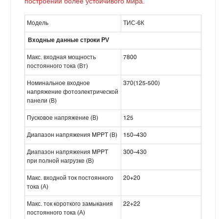
построении более устойчивого мира.
Модель
ТИС-6К
Входные данные строки PV
Макс. входная мощность
7800
постоянного тока (Вт)
Номинальное входное
370(125-500)
напряжение фотоэлектрической
панели (В)
Пусковое напряжение (В)
125
Диапазон напряжения MPPT (В)
150–430
Диапазон напряжения MPPT
300–430
при полной нагрузке (В)
Макс. входной ток постоянного
20+20
тока (А)
Макс. ток короткого замыкания
22+22
постоянного тока (А)