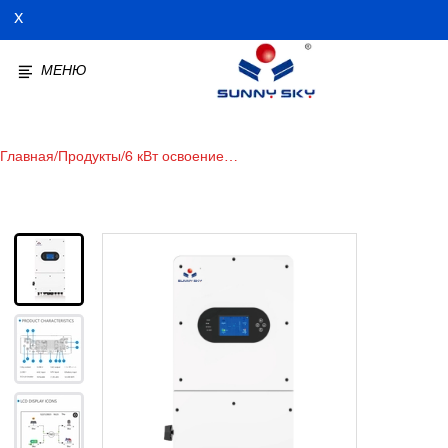
X
МЕНЮ
Главная
/
Продукты
/
6 кВт освоение
возобновляемых источников
энергии: оптовый солнечный
инвертор 48 В 6 кВт,
двунаправленный инвертор
IP65