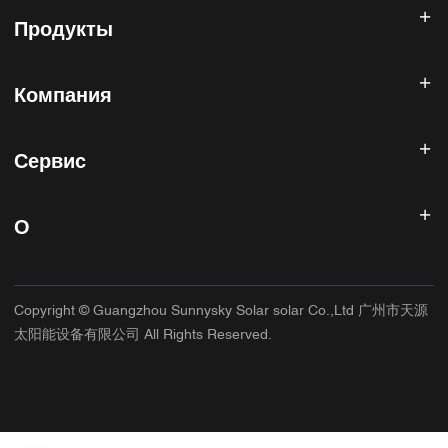
Продукты
Солнечный инвертор
Компания
Солнечная панель
Солнечная батарея
Главная
Солнечная энергетическая система
Сервис
Продукты
Все в одном ESS
блог
Часто задаваемые вопросы
Контроллер солнечного заряда
О нас
О
Политика возврата
Фотоэлектрические аксессуары
Контакт
Политика конфиденциальности
САННИСКИЙ
Гарантийная политика
Фабрика
Copyright © Guangzhou Sunnysky Solar solar Co.,Ltd 广州市天源
Условия использования
Основное приложение
太阳能设备有限公司 All Rights Reserved.
Доставка и доставка