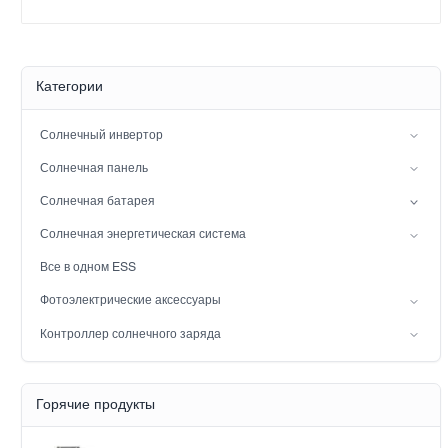
Категории
Солнечный инвертор
Инвертор с расщепленной фазой
Солнечная панель
Гибридный солнечный инвертор (IP21)
Мононуклеоз
Солнечная батарея
Гибридный солнечный инвертор (IP65)
Свинцовая батарея
Солнечная энергетическая система
Аккумулятор LiFePO4
сетевая солнечная энергосистема
Все в одном ESS
Вне сети солнечная система мощности
Фотоэлектрические аксессуары
Солнечный свет
Контроллер солнечного заряда
Solar pump
Шир
Контроллер солнечного заряда MPPT
Горячие продукты