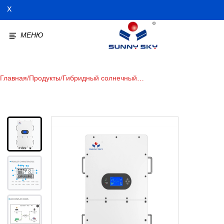
X
МЕНЮ
Главная
/
Продукты
/
Гибридный солнечный
инвертор мощностью 30 кВт:
высоковольтный инвертор для
хранения солнечной энергии
— ваше решение в области
возобновляемой энергетики.