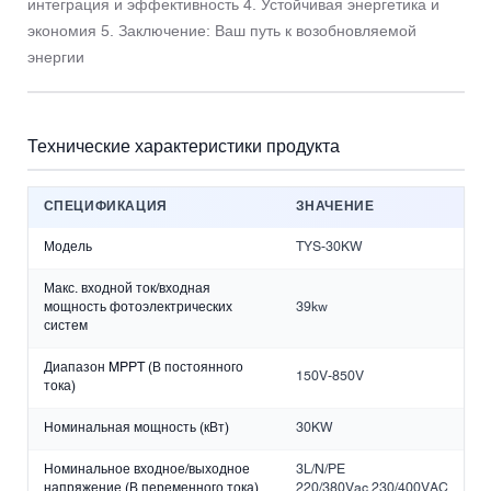
интеграция и эффективность 4. Устойчивая энергетика и
экономия 5. Заключение: Ваш путь к возобновляемой
энергии
Технические характеристики продукта
СПЕЦИФИКАЦИЯ
ЗНАЧЕНИЕ
Модель
TYS-30KW
Макс. входной ток/входная
мощность фотоэлектрических
39kw
систем
Диапазон MPPT (В постоянного
150V-850V
тока)
Номинальная мощность (кВт)
30KW
Номинальное входное/выходное
3L/N/PE
напряжение (В переменного тока)
220/380Vac,230/400VAC