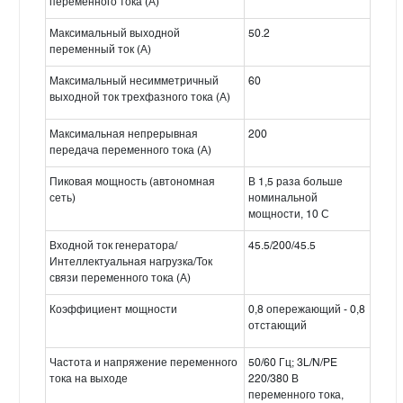
переменного тока (А)
Максимальный выходной
50.2
переменный ток (А)
Максимальный несимметричный
60
выходной ток трехфазного тока (А)
Максимальная непрерывная
200
передача переменного тока (А)
Пиковая мощность (автономная
В 1,5 раза больше
сеть)
номинальной
мощности, 10 С
Входной ток генератора/
45.5/200/45.5
Интеллектуальная нагрузка/Ток
связи переменного тока (А)
Коэффициент мощности
0,8 опережающий - 0,8
отстающий
Частота и напряжение переменного
50/60 Гц; 3L/N/PE
тока на выходе
220/380 В
переменного тока,