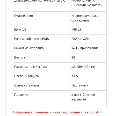
Диапазон рабочих температур (°C)
-40-60℃, >45°℃
Снижение мощности
Охлаждение
Интеллектуальное
охлаждение
Шум (дБ)
<65 дБ
Взаимодействие с BMS
RS485; CAN
Режим мониторинга
Wi-Fi, приложение
Вес (кг)
80
Размеры (Ш x В x Г мм)
527*894*294 мм
Степень защиты
IP65
Стиль установки
Настенный
Гарантия
5 лет (10 лет по
желанию)
Гибридный солнечный инвертор мощностью 30 кВт