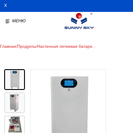
X
МЕНЮ
Главная
/
Продукты
/
Настенная литиевая батарея
51,2 В 400 Ач 20 кВтч,
солнечная аккумуляторная
батарея для солнечной
электростанции Power Wall