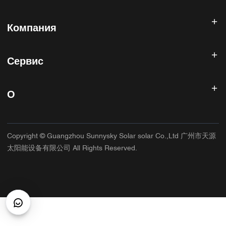
Солнечный инвертор
Компания
Солнечная панель
Солнечная батарея
Главная
Солнечная энергетическая система
Сервис
Продукты
Все в одном ESS
блог
Часто задаваемые вопросы
Контроллер солнечного заряда
О нас
О
Политика возврата
Фотоэлектрические аксессуары
Контакт
Политика конфиденциальности
САННИСКИЙ
Гарантийная политика
Фабрика
Copyright © Guangzhou Sunnysky Solar solar Co.,Ltd 广州市天源
Условия использования
Основное приложение
太阳能设备有限公司 All Rights Reserved.
Доставка и доставка