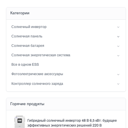
Категории
Солнечный инвертор
Инвертор с расщепленной фазой
Солнечная панель
Гибридный солнечный инвертор (IP21)
Мононуклеоз
Солнечная батарея
Гибридный солнечный инвертор (IP65)
Свинцовая батарея
Солнечная энергетическая система
Аккумулятор LiFePO4
сетевая солнечная энергосистема
Все в одном ESS
Вне сети солнечная система мощности
Фотоэлектрические аксессуары
Солнечный свет
Контроллер солнечного заряда
Solar pump
Шир
Контроллер солнечного заряда MPPT
Горячие продукты
Гибридный солнечный инвертор 48 В 6,5 кВт: будущее
эффективных энергетических решений 220 В