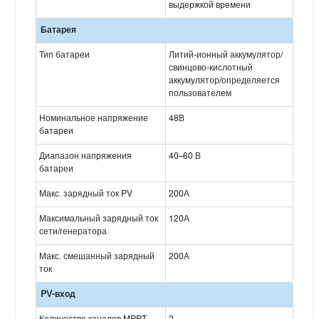
выдержкой времени
Батарея
Тип батареи
Литий-ионный аккумулятор/
свинцово-кислотный
аккумулятор/определяется
пользователем
Номинальное напряжение
48В
батареи
Диапазон напряжения
40–60 В
батареи
Макс. зарядный ток PV
200А
Максимальный зарядный ток
120А
сети/генератора
Макс. смешанный зарядный
200А
ток
PV-вход