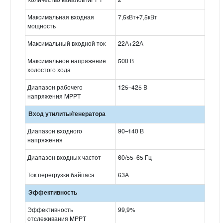
Количество каналов MPPT
2
Максимальная входная
7,5кВт+7,5кВт
мощность
Максимальный входной ток
22А+22А
Максимальное напряжение
500 В
холостого хода
Диапазон рабочего
125–425 В
напряжения MPPT
Вход утилиты/генератора
Диапазон входного
90–140 В
напряжения
Диапазон входных частот
60/55–65 Гц
Ток перегрузки байпаса
63А
Эффективность
Эффективность
99,9%
отслеживания MPPT