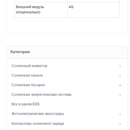
Внешний модуль
4G
(опционально)
Категории
Солнечный инвертор
Инвертор с расщепленной фазой
Солнечная панель
Гибридный солнечный инвертор (IP21)
Мононуклеоз
Солнечная батарея
Гибридный солнечный инвертор (IP65)
Свинцовая батарея
Солнечная энергетическая система
Аккумулятор LiFePO4
сетевая солнечная энергосистема
Все в одном ESS
Вне сети солнечная система мощности
Фотоэлектрические аксессуары
Солнечный свет
Контроллер солнечного заряда