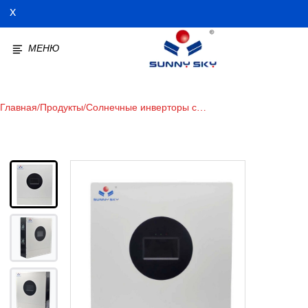
X
МЕНЮ
Главная
/
Продукты
/
Солнечные инверторы с
расщепленной фазой
мощностью 10 кВт:
эффективность для дома и
бизнеса Солнечные
инверторы с расщепленной
фазой 48 В: выход 120 В/240
В переменного тока