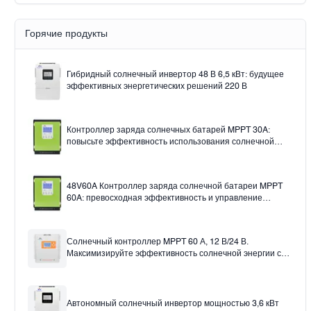
Solar pump
Шир
Контроллер солнечного заряда MPPT
Горячие продукты
Гибридный солнечный инвертор 48 В 6,5 кВт: будущее
эффективных энергетических решений 220 В
Контроллер заряда солнечных батарей MPPT 30A:
повысьте эффективность использования солнечной
энергии.
48V60A Контроллер заряда солнечной батареи MPPT
60A: превосходная эффективность и управление
12v24v36v48v Auto
Солнечный контроллер MPPT 60 А, 12 В/24 В.
Максимизируйте эффективность солнечной энергии с
помощью солнечного контроллера заряда 60 А.
Автономный солнечный инвертор мощностью 3,6 кВт