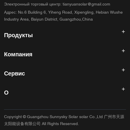
Электронный торговый центр
:
tianyuansolar@gmail.com
Адрес
:
No.6 Building 6, Yiheng Road, Xipengling, Hebian Wushe
Industry Area, Baiyun District, Guangzhou,China
Продукты
Солнечный инвертор
Компания
Солнечная панель
Солнечная батарея
Главная
Солнечная энергетическая система
Сервис
Продукты
Все в одном ESS
блог
Часто задаваемые вопросы
Контроллер солнечного заряда
О нас
О
Политика возврата
Фотоэлектрические аксессуары
Контакт
Политика конфиденциальности
САННИСКИЙ
Гарантийная политика
Фабрика
Copyright © Guangzhou Sunnysky Solar solar Co.,Ltd 广州市天源
Условия использования
Основное приложение
太阳能设备有限公司 All Rights Reserved.
Доставка и доставка