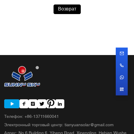
Возврат
Телефон
:
+86-13711660041
Электронный торговый центр
:
tianyuansolar@gmail.com
Адрес
:
No.6 Building 6, Yiheng Road, Xipengling, Hebian Wushe