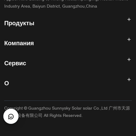
Industry Area, Baiyun District, Guangzhou,China
Продукты
Солнечный инвертор
Компания
Солнечная панель
Солнечная батарея
Главная
Солнечная энергетическая система
Сервис
Продукты
Все в одном ESS
блог
Часто задаваемые вопросы
Контроллер солнечного заряда
О нас
О
Политика возврата
Фотоэлектрические аксессуары
Контакт
Политика конфиденциальности
САННИСКИЙ
Гарантийная политика
Фабрика
Copyright © Guangzhou Sunnysky Solar solar Co.,Ltd 广州市天源
Условия использования
Основное приложение
太阳能设备有限公司 All Rights Reserved.
Доставка и доставка