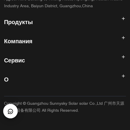
Industry Area, Baiyun District, Guangzhou,China
Продукты
Солнечный инвертор
Компания
Солнечная панель
Солнечная батарея
Главная
Солнечная энергетическая система
Сервис
Продукты
Все в одном ESS
блог
Часто задаваемые вопросы
Контроллер солнечного заряда
О нас
О
Политика возврата
Фотоэлектрические аксессуары
Контакт
Политика конфиденциальности
САННИСКИЙ
Гарантийная политика
Фабрика
Copyright © Guangzhou Sunnysky Solar solar Co.,Ltd 广州市天源
Условия использования
Основное приложение
太阳能设备有限公司 All Rights Reserved.
Доставка и доставка