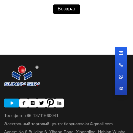
Возврат
Телефон
:
+86-13711660041
Электронный торговый центр
:
tianyuansolar@gmail.com
Адрес
:
No.6 Building 6, Yiheng Road, Xipengling, Hebian Wushe